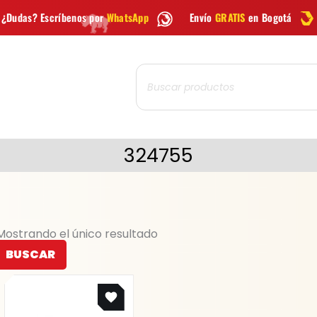
os por
WhatsApp
Envío
GRATIS
en Bogotá
Envío gratis 
Búsqueda
de
productos
324755
Mostrando el único resultado
BUSCAR