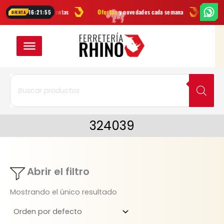
Ir
rcas
en herramientas
Ofertas
y novedades cada semana
¿Dudas? E
16:21:55
OFERTA
al
contenido
Búsqueda
de
productos
324039
Abrir el filtro
Mostrando el único resultado