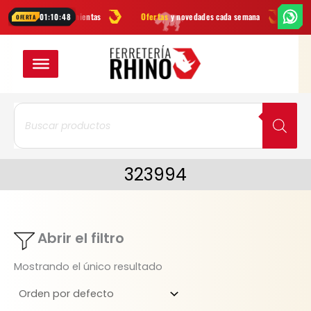
Ir
arcas
en herramientas
Ofertas
y novedades cada semana
¿Dudas? 
01:10:48
OFERTA
al
contenido
Búsqueda
de
productos
323994
Abrir el filtro
Mostrando el único resultado