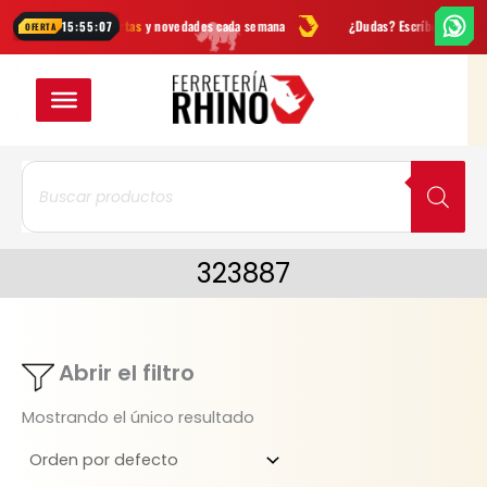
Ir
s
Ofertas
y novedades cada semana
¿Dudas? Escríbenos por
Whats
15:55:07
OFERTA
al
contenido
Búsqueda
de
productos
323887
Abrir el filtro
Mostrando el único resultado