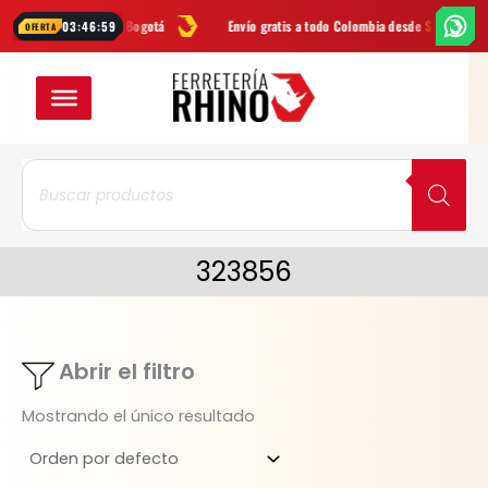
Ir
Envío
GRATIS
en Bogotá
Envío gratis a todo Colombia desde
$99.900
03:46:59
OFERTA
al
contenido
Búsqueda
de
productos
323856
Abrir el filtro
Mostrando el único resultado