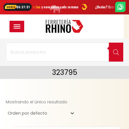
Ir
Ofertas
y novedades cada semana
¿Dudas? Escríbenos por
WhatsAp
06:37:31
OFERTA
al
contenido
Búsqueda
de
productos
323795
Mostrando el único resultado