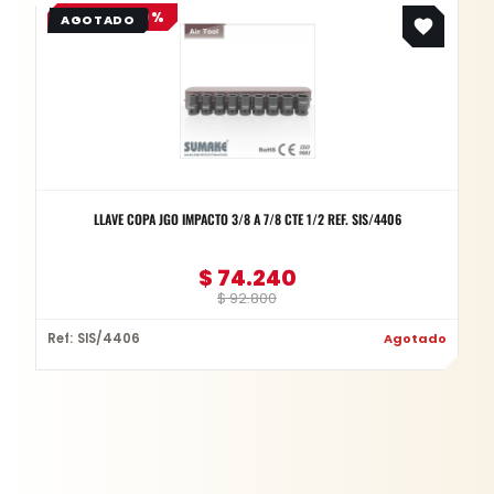
Original
Current
OFERTA -20%
price
price
was:
is:
$ 92.800.
$ 74.240.
LLAVE COPA JGO IMPACTO 3/8 A 7/8 CTE 1/2 REF. SIS/4406
$
74.240
$
92.800
Ref: SIS/4406
Agotado