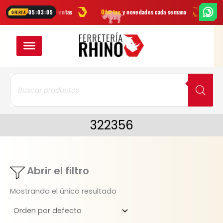
Ir
arcas
en herramientas
Ofertas
y novedades cada semana
¿Dudas?
05:03:05
OFERTA
al
contenido
Búsqueda
de
productos
322356
Abrir el filtro
Mostrando el único resultado