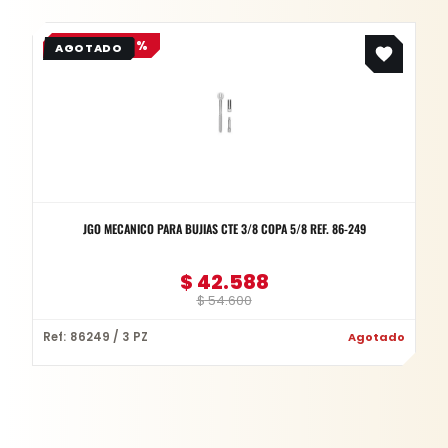
Original
Current
OFERTA -22%
price
price
was:
is:
$ 54.600.
$ 42.588.
JGO MECANICO PARA BUJIAS CTE 3/8 COPA 5/8 REF. 86-249
$
42.588
$
54.600
Ref: 86249 / 3 PZ
Agotado