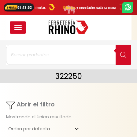
Ir
marcas
en herramientas
Ofertas
y novedades cada semana
¿Dudas?
05:13:03
OFERTA
al
contenido
Búsqueda
de
productos
322250
Abrir el filtro
Mostrando el único resultado