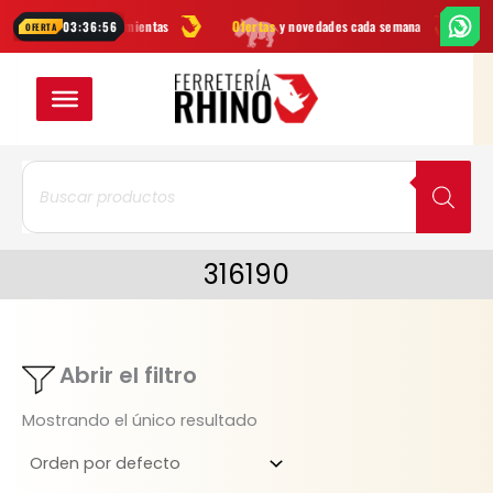
Ir
marcas
en herramientas
Ofertas
y novedades cada semana
¿Dudas
03:36:56
OFERTA
al
contenido
Búsqueda
de
productos
316190
Abrir el filtro
Mostrando el único resultado