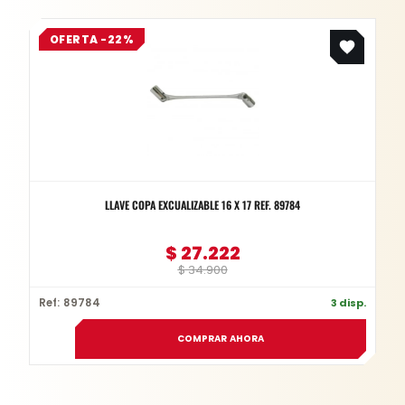
Original
Current
OFERTA -22%
price
price
was:
is:
$ 34.900.
$ 27.222.
LLAVE COPA EXCUALIZABLE 16 X 17 REF. 89784
$
27.222
$
34.900
Ref: 89784
3 disp.
COMPRAR AHORA