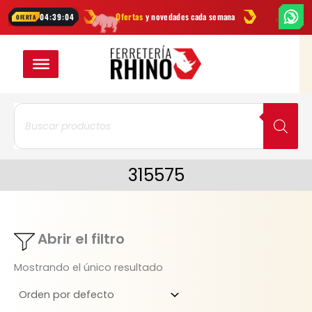
Ir
herramientas
Ofertas
y novedades cada semana
¿Dudas? Escríben
04:39:04
OFERTA
al
contenido
Búsqueda
de
productos
315575
Abrir el filtro
Mostrando el único resultado