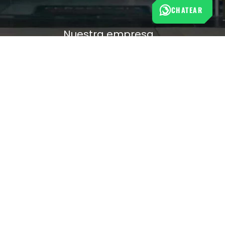
CHATEAR
Nuestra empresa
Política de Tratamiento de Datos Personales
Términos y condiciones de uso
Cambios y devoluciones
Sobre nosotros
FERRETERÍA RHINO
L-V: 8:00 a.m. - 5:00 p.m.
Sáb: 9:00 am - 2:00 pm
Cra 25 No. 15-58 Paloquemao, Bogotá D.C.
601 5185040 Línea telefónica