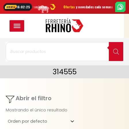
Ir
es
marcas
en herramientas
Ofertas
y novedades cada semana
¿Dud
16:02:25
OFERTA
al
contenido
Búsqueda
de
productos
314555
Abrir el filtro
Mostrando el único resultado