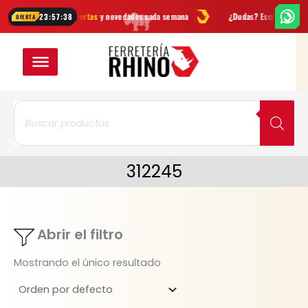
Ir
tas
Ofertas
y novedades cada semana
¿Dudas? Escríbenos por
Wha
23:57:38
OFERTA
al
contenido
Búsqueda
de
productos
312245
Abrir el filtro
Mostrando el único resultado