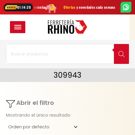
Ir
marcas
en herramientas
Ofertas
y novedades cada semana
¿Dudas
01:14:20
OFERTA
al
contenido
Búsqueda
de
productos
309943
Abrir el filtro
Mostrando el único resultado