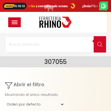
Ir
tas
Ofertas
y novedades cada semana
¿Dudas? Escríbenos por
Wha
15:18:13
OFERTA
al
contenido
Búsqueda
de
productos
307055
Abrir el filtro
Mostrando el único resultado