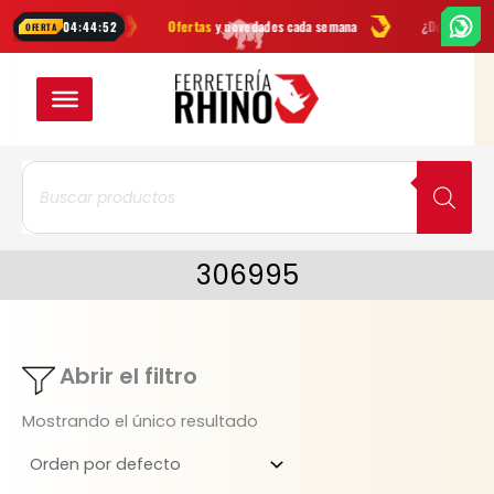
Ir
herramientas
Ofertas
y novedades cada semana
¿Dudas? Escríbeno
04:44:52
OFERTA
al
contenido
Búsqueda
de
productos
306995
Abrir el filtro
Mostrando el único resultado