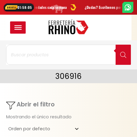
Ir
Ofertas
y novedades cada semana
¿Dudas? Escríbenos por
WhatsApp
01:58:05
OFERTA
al
contenido
Búsqueda
de
productos
306916
Abrir el filtro
Mostrando el único resultado