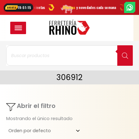
Ir
arcas
en herramientas
Ofertas
y novedades cada semana
¿Dudas?
19:51:15
OFERTA
al
contenido
Búsqueda
de
productos
306912
Abrir el filtro
Mostrando el único resultado