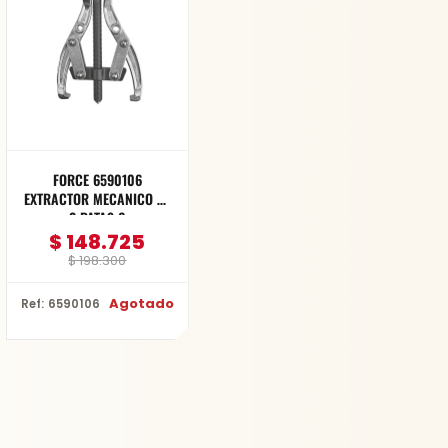
$ 198.300.
$ 148.725.
FORCE 6590106
EXTRACTOR MECANICO DE
2 PATAS 6
$
148.725
$
198.300
Agotado
Ref: 6590106