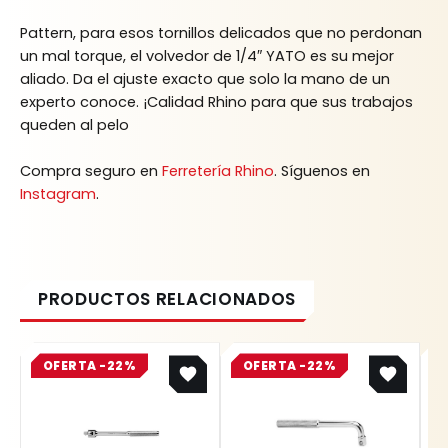
Pattern, para esos tornillos delicados que no perdonan
un mal torque, el volvedor de 1/4″ YATO es su mejor
aliado. Da el ajuste exacto que solo la mano de un
experto conoce. ¡Calidad Rhino para que sus trabajos
queden al pelo
Compra seguro en
Ferretería Rhino
. Síguenos en
Instagram
.
Original
Current
Original
Current
OFERTA -22%
price
price
OFERTA -22%
price
price
was:
is:
was:
is:
$ 41.800.
$ 32.604.
$ 26.699.
$ 20.825.