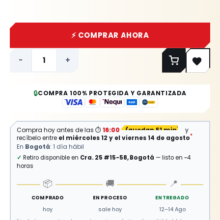
⚡ COMPRAR AHORA
-
+
🔒
COMPRA 100% PROTEGIDA Y GARANTIZADA
Compra hoy antes de las
⏱
16:00
(
quedan 51 min
)
y
*
recíbelo entre
el miércoles 12 y el viernes 14 de agosto
En
Bogotá
: 1 día hábil
✓
Retiro disponible en
Cra. 25 #15-58, Bogotá
— listo en ~4
horas
📦
🚚
📍
COMPRADO
EN PROCESO
ENTREGADO
hoy
sale hoy
12–14 Ago