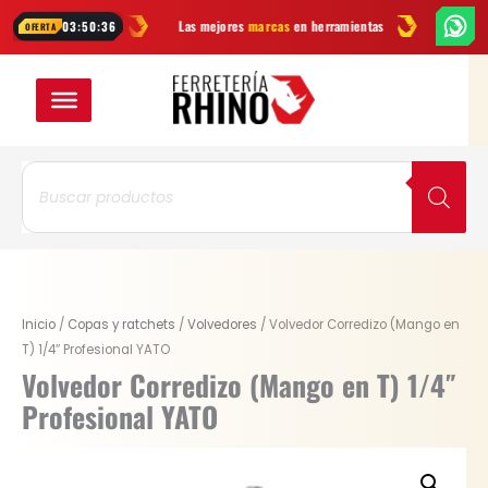
Ir
99.900
Las mejores
marcas
en herramientas
Ofertas
y novedades 
03:50:35
OFERTA
al
contenido
Búsqueda
de
productos
Original
Current
Volvedor
Inicio
/
Copas y ratchets
/
Volvedores
/ Volvedor Corredizo (Mango en
price
price
Corredizo
T) 1/4″ Profesional YATO
was:
is:
(Mango
Volvedor Corredizo (Mango en T) 1/4″
$ 6.900.
$ 5.175.
en
Profesional YATO
T)
1/4"
Profesional