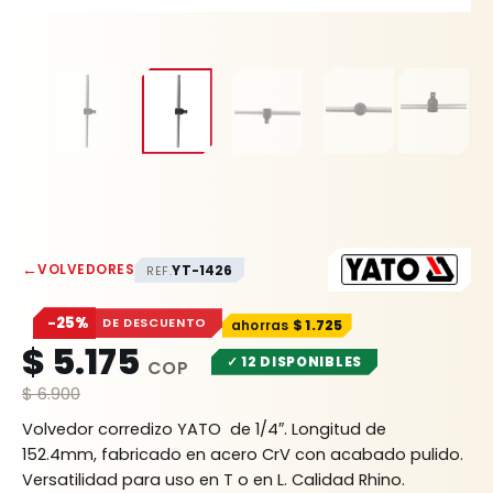
←
VOLVEDORES
YT-1426
REF.
−25%
DE DESCUENTO
$
1.725
$
5.175
✓ 12 DISPONIBLES
$
6.900
Volvedor corredizo YATO de 1/4″. Longitud de
152.4mm, fabricado en acero CrV con acabado pulido.
Versatilidad para uso en T o en L. Calidad Rhino.