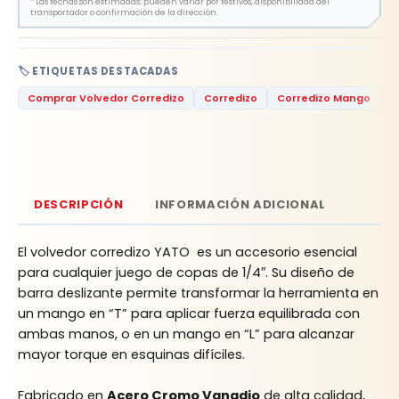
*
Las fechas son estimadas: pueden variar por festivos, disponibilidad del
transportador o confirmación de la dirección.
🏷️ ETIQUETAS DESTACADAS
Comprar Volvedor Corredizo
Corredizo
Corredizo Mango
F
DESCRIPCIÓN
INFORMACIÓN ADICIONAL
El volvedor corredizo YATO es un accesorio esencial
para cualquier juego de copas de 1/4″. Su diseño de
barra deslizante permite transformar la herramienta en
un mango en “T” para aplicar fuerza equilibrada con
ambas manos, o en un mango en “L” para alcanzar
mayor torque en esquinas difíciles.
Fabricado en
Acero Cromo Vanadio
de alta calidad,