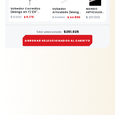
Volvedor Corredizo
Volvedor
MANGO
(Mango en T) 1/4"
Articulado (Mango
ARTICULADO
Profesional YATO
de Fuerza) 1/2" x
DE 3/4 X 10"
$
6.900
$
5.175
$
59.800
$
44.850
$
201.000
457mm YATO
ESTE PRODUCTO
$251.025
Total seleccionado:
AGREGAR SELECCIONADOS AL CARRITO