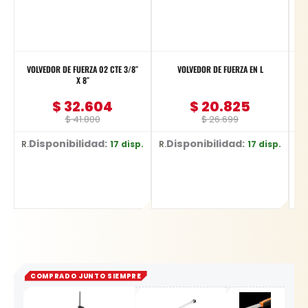
VOLVEDOR DE FUERZA 02 CTE 3/8″
VOLVEDOR DE FUERZA EN L
X 8″
$
32.604
$
20.825
$
41.800
$
26.699
Disponibilidad:
Disponibilidad:
D
17 disp.
17 disp.
Ref: 86213 / 3/8" X 8"
Ref: 86493/1/2 X8
Ref: YT-124
COMPRADO JUNTO SIEMPRE