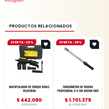
Instagram
.
Original
Current
Original
Current
OFERTA -20%
price
price
OFERTA -25%
price
price
was:
is:
was:
is:
$ 552.600.
$ 442.080.
$ 2.268.500.
$ 1.701.375.
MULTIPLICADOR DE TORQUE DOBLE
TORQUÍMETRO DE TRUENO
T
VELOCIDAD
PROFESIONAL 3/4 160-800NM YATO
$
442.080
$
1.701.375
$
552.600
$
2.268.500