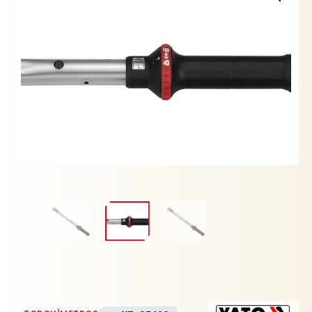
NM
YATO
cantidad