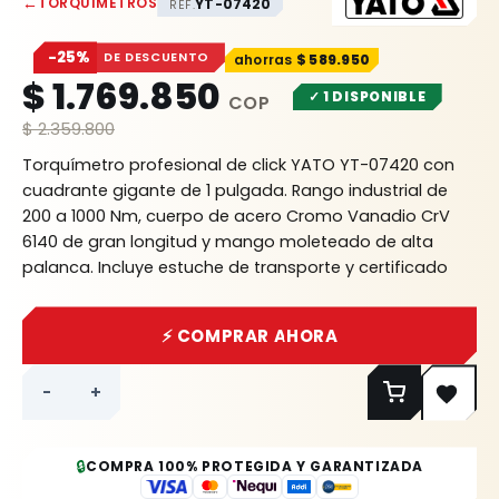
←
TORQUÍMETROS
YT-07420
REF.
−25%
DE DESCUENTO
$
589.950
$
1.769.850
✓ 1 DISPONIBLE
$
2.359.800
Torquímetro profesional de click YATO YT-07420 con
cuadrante gigante de 1 pulgada. Rango industrial de
200 a 1000 Nm, cuerpo de acero Cromo Vanadio CrV
6140 de gran longitud y mango moleteado de alta
palanca. Incluye estuche de transporte y certificado
de calibración. Fuerza exacta Rhino.
⚡ COMPRAR AHORA
-
+
🔒
COMPRA 100% PROTEGIDA Y GARANTIZADA