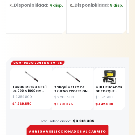
Disponibilidad:
Disponibilidad:
4 disp.
5 disp.
Ref: YRU088
Ref: YT-07418
Ref: 7455-6
COMPRADO JUNTO SIEMPRE
TORQUIMETRO CTE 1
TORQUÍMETRO DE
MULTIPLICADOR
DE 200 A 1000 NM
TRUENO PROFESIONAL
DE TORQUE
YATO
3/4 160-800NM YATO
DOBLE
$
2.359.800
$
2.268.500
$
552.600
VELOCIDAD
ESTE PRODUCTO
$
1.769.850
$
1.701.375
$
442.080
$3.913.305
Total seleccionado:
AGREGAR SELECCIONADOS AL CARRITO