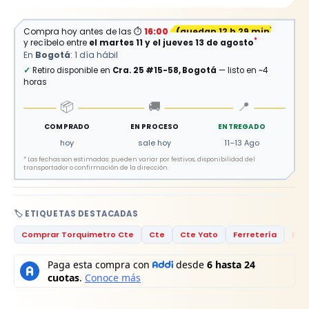
Compra hoy antes de las
⏱
16:00
(
quedan 12 h 29 min
)
*
y recíbelo entre
el martes 11 y el jueves 13 de agosto
En
Bogotá
: 1 día hábil
✓
Retiro disponible en
Cra. 25 #15-58, Bogotá
— listo en ~4
horas
📦
🚚
📍
COMPRADO
EN PROCESO
ENTREGADO
hoy
sale hoy
11–13 Ago
*
Las fechas son estimadas: pueden variar por festivos, disponibilidad del
transportador o confirmación de la dirección.
🏷️ ETIQUETAS DESTACADAS
Comprar Torquimetro Cte
Cte
Cte Yato
Ferretería
Ferr