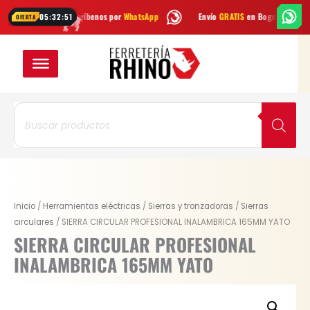
Ir
s? Escríbenos por
WhatsApp
Envío
GRATIS
en Bogotá
Envío gratis
05:32:50
OFERTA
al
contenido
Búsqueda
de
productos
Original
Current
SIERRA
Inicio
/
Herramientas eléctricas
/
Sierras y tronzadoras
/
Sierras
price
price
CIRCULAR
circulares
/ SIERRA CIRCULAR PROFESIONAL INALAMBRICA 165MM YATO
was:
is:
PROFESIONAL
SIERRA CIRCULAR PROFESIONAL
$ 356.100.
$ 267.075.
INALAMBRICA
INALAMBRICA 165MM YATO
165MM
YATO
cantidad