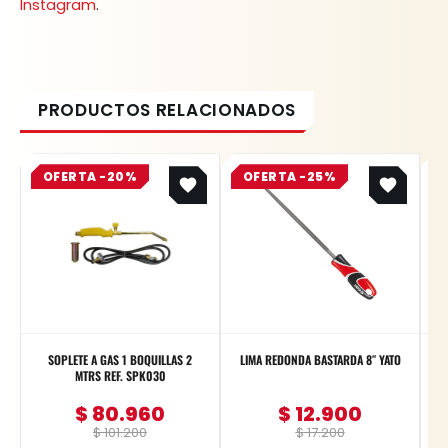
Instagram
.
Original
Current
Original
Current
OFERTA -20%
price
price
OFERTA -25%
price
price
was:
is:
was:
is:
$ 101.200.
$ 80.960.
$ 17.200.
$ 12.900.
SOPLETE A GAS 1 BOQUILLAS 2
LIMA REDONDA BASTARDA 8″ YATO
MTRS REF. SPK030
$
80.960
$
12.900
$
101.200
$
17.200