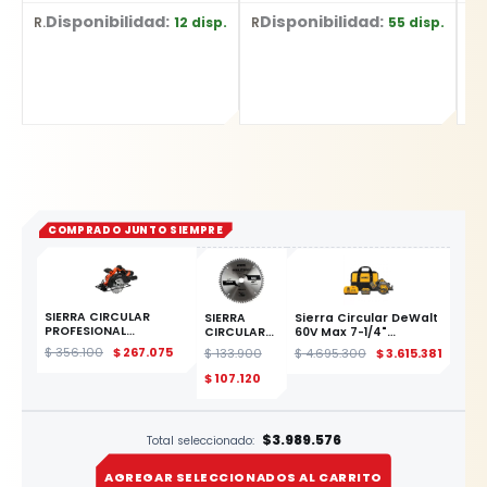
Disponibilidad:
Disponibilidad:
D
12 disp.
55 disp.
Ref: SPK030
Ref: YT-62269
Ref: YT-249
COMPRADO JUNTO SIEMPRE
SIERRA CIRCULAR
SIERRA
Sierra Circular DeWalt
PROFESIONAL
CIRCULAR
60V Max 7-1/4"
INALAMBRICA 165MM
TUNGSTENO
DCS578X2 (2 Bat 9Ah)
$
356.100
$
267.075
$
133.900
$
4.695.300
$
3.615.381
YATO
P.ALUMINIO
10" X 100T
ESTE PRODUCTO
$
107.120
$3.989.576
Total seleccionado:
AGREGAR SELECCIONADOS AL CARRITO