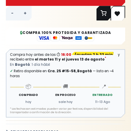
-
+
🔒
COMPRA 100% PROTEGIDA Y GARANTIZADA
⏱
Compra hoy antes de las
16:00
(
quedan 2 h 33 min
)
y
*
recíbelo entre
el martes 11 y el jueves 13 de agosto
En
Bogotá
: 1 día hábil
✓
Retiro disponible en
Cra. 25 #15-58, Bogotá
— listo en ~4
horas
📦
🚚
📍
COMPRADO
EN PROCESO
ENTREGADO
hoy
sale hoy
11–13 Ago
*
Las fechas son estimadas: pueden variar por festivos, disponibilidad del
transportador o confirmación de la dirección.