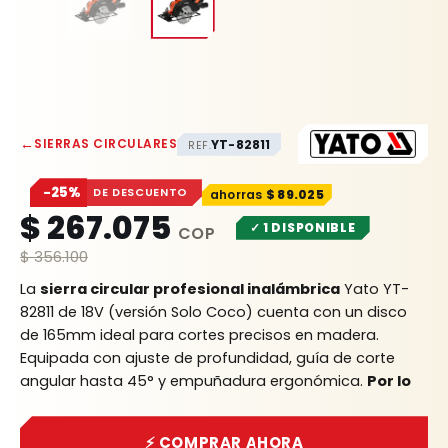
←
SIERRAS CIRCULARES
YT-82811
REF.
−25%
DE DESCUENTO
$
89.025
$
267.075
✓ 1 DISPONIBLE
$
356.100
La
sierra circular profesional inalámbrica
Yato YT-
82811 de 18V (versión Solo Coco) cuenta con un disco
de 165mm ideal para cortes precisos en madera.
Equipada con ajuste de profundidad, guía de corte
angular hasta 45° y empuñadura ergonómica.
Por lo
tanto
, garantiza portabilidad absoluta en carpintería,
alta durabilidad y toda la calidad Rhino.
⚡ COMPRAR AHORA