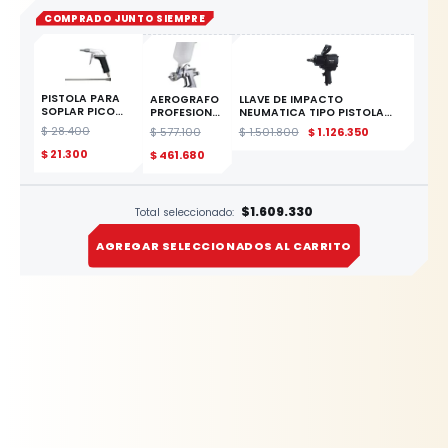
COMPRADO JUNTO SIEMPRE
PISTOLA PARA
AEROGRAFO
LLAVE DE IMPACTO
SOPLAR PICO
PROFESIONAL
NEUMATICA TIPO PISTOLA
CORTO Y LARGO
PLASTICO
CTE 3/4" - RANGO DE
$
28.400
$
577.100
$
1.501.800
$
1.126.350
YATO
ALTA
TORQUE 1600 Nm -
ESTE
BOQUILA 1.8
VELOCIDAD LIBRE DE 4200
$
21.300
$
461.680
PRODUCTO
RMP -
$1.609.330
Total seleccionado:
AGREGAR SELECCIONADOS AL CARRITO