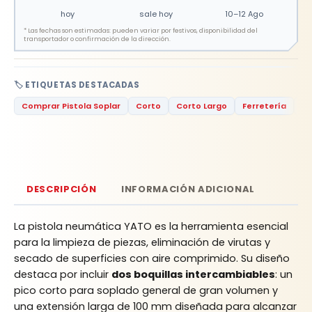
hoy
sale hoy
10–12 Ago
*
Las fechas son estimadas: pueden variar por festivos, disponibilidad del
transportador o confirmación de la dirección.
🏷️ ETIQUETAS DESTACADAS
Comprar Pistola Soplar
Corto
Corto Largo
Ferretería
Fe
DESCRIPCIÓN
INFORMACIÓN ADICIONAL
La pistola neumática YATO es la herramienta esencial
para la limpieza de piezas, eliminación de virutas y
secado de superficies con aire comprimido. Su diseño
destaca por incluir
dos boquillas intercambiables
: un
pico corto para soplado general de gran volumen y
una extensión larga de 100 mm diseñada para alcanzar