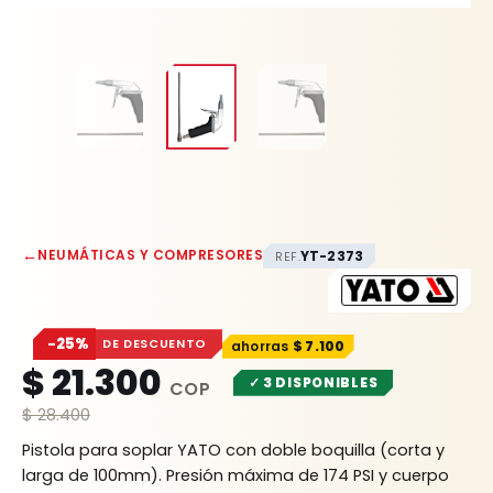
←
NEUMÁTICAS Y COMPRESORES
YT-2373
REF.
−25%
DE DESCUENTO
$
7.100
$
21.300
✓ 3 DISPONIBLES
$
28.400
Pistola para soplar YATO con doble boquilla (corta y
larga de 100mm). Presión máxima de 174 PSI y cuerpo