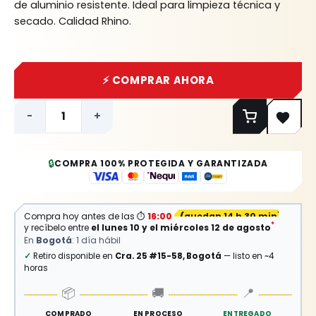
de aluminio resistente. Ideal para limpieza técnica y
secado. Calidad Rhino.
⚡ COMPRAR AHORA
-
+
🔒
COMPRA 100% PROTEGIDA Y GARANTIZADA
Compra hoy antes de las
⏱
16:00
(
quedan 14 h 30 min
)
*
y recíbelo entre
el lunes 10 y el miércoles 12 de agosto
En
Bogotá
: 1 día hábil
✓
Retiro disponible en
Cra. 25 #15-58, Bogotá
— listo en ~4
horas
📦
🚚
📍
COMPRADO
EN PROCESO
ENTREGADO