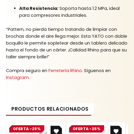
Alta Resistencia:
Soporta hasta 1.2 MPa, ideal
para compresores industriales.
“Pattern, no pierda tiempo tratando de limpiar con
brochas donde el aire llega mejor. Esta YATO con doble
boquilla le permite sopletear desde un tablero delicado
hasta el fondo de un cárter. ¡Calidad Rhino para que su
taller siempre brille!”
Compra seguro en
Ferretería Rhino
. Síguenos en
Instagram
.
Original
Current
Original
Current
OFERTA -25%
price
price
OFERTA -25%
price
price