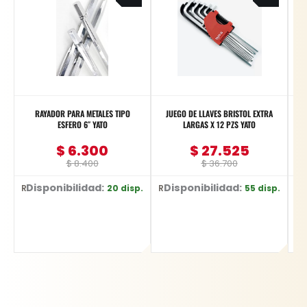
was:
is:
was:
is:
$ 8.400.
$ 6.300.
$ 36.700.
$ 27.525.
RAYADOR PARA METALES TIPO
JUEGO DE LLAVES BRISTOL EXTRA
Me
ESFERO 6″ YATO
LARGAS X 12 PZS YATO
$
6.300
$
27.525
$
8.400
$
36.700
Disponibilidad:
Disponibilidad:
20 disp.
55 disp.
Ref: YT-3740
Ref: YT-5836
Ref: 0601.072.Z00-00