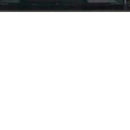
Nuestra empresa
Política de Tratamiento de Datos Personales
Términos y condiciones de uso
Cambios y devoluciones
Sobre nosotros
FERRETERÍA RHINO
L-V: 8:00 a.m. - 5:00 p.m.
Sáb: 9:00 am - 2:00 pm
Cra 25 No. 15-58 Paloquemao, Bogotá D.C.
601 5185040 Línea telefónica
marketing@rhino.com.co