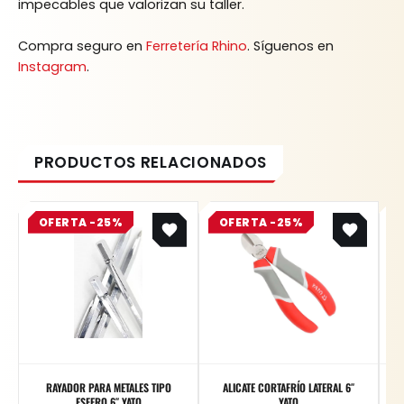
impecables que valorizan su taller.
Compra seguro en
Ferretería Rhino
. Síguenos en
Instagram
.
Original
Current
Original
Current
OFERTA -25%
price
price
OFERTA -25%
price
price
was:
is:
was:
is:
$ 8.400.
$ 6.300.
$ 31.800.
$ 23.850.
RAYADOR PARA METALES TIPO
ALICATE CORTAFRÍO LATERAL 6″
ESFERO 6″ YATO
YATO