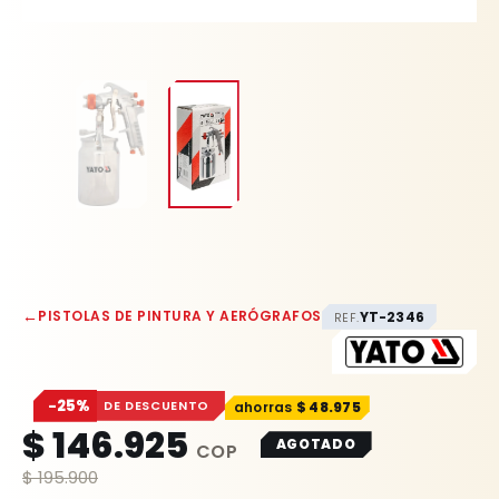
←
PISTOLAS DE PINTURA Y AERÓGRAFOS
YT-2346
REF.
−25%
DE DESCUENTO
$
48.975
$
146.925
AGOTADO
$
195.900