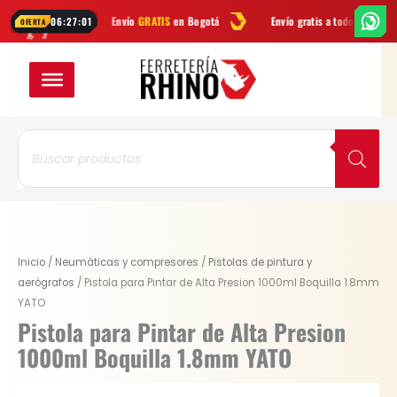
Ir
Envío
GRATIS
en Bogotá
Envío gratis a todo Colombia desde
$99.9
06:27:00
OFERTA
al
contenido
Búsqueda
de
productos
Original
Current
Inicio
/
Neumáticas y compresores
/
Pistolas de pintura y
price
price
aerógrafos
/ Pistola para Pintar de Alta Presion 1000ml Boquilla 1.8mm
was:
is:
YATO
$ 195.900.
$ 146.925.
Pistola para Pintar de Alta Presion
1000ml Boquilla 1.8mm YATO