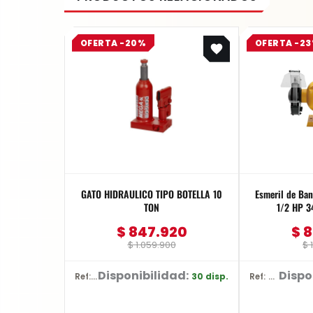
Original
Current
OFERTA -20%
OFERTA -2
price
price
was:
is:
$ 1.059.900.
$ 847.920.
GATO HIDRAULICO TIPO BOTELLA 10
Esmeril de Ba
TON
1/2 HP 
$
847.920
$
8
$
1.059.900
$
1
Disponibilidad:
Dispo
30 disp.
Ref: BR10
Ref: DW752/B3