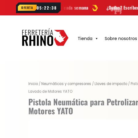
Ir
 novedades cada semana
¿Dudas? Escríbenos por
WhatsApp
05:22:37
OFERTA
al
contenido
Tienda
Sobre nosotros
Original
Current
Inicio
/
Neumáticas y compresores
/
Llaves de impacto
/ Pist
price
price
Lavado de Motores YATO
was:
is:
Pistola Neumática para Petroliza
$ 65.100.
$ 48.825.
Motores YATO