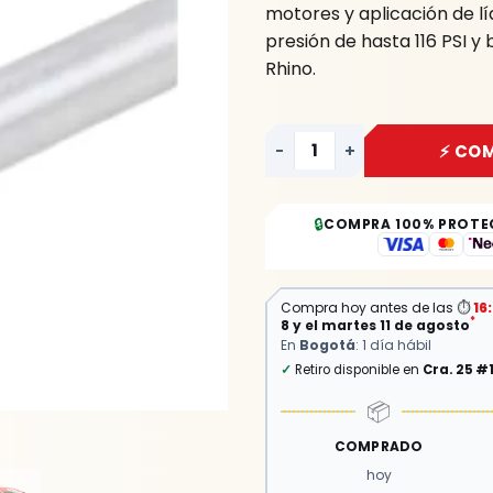
motores y aplicación de lí
YATO
presión de hasta 116 PSI y 
cantidad
Rhino.
-
+
⚡ CO
🔒
COMPRA 100% PROTE
Compra hoy antes de las
⏱
16
*
8 y el martes 11 de agosto
En
Bogotá
: 1 día hábil
✓
Retiro disponible en
Cra. 25 #
📦
COMPRADO
hoy