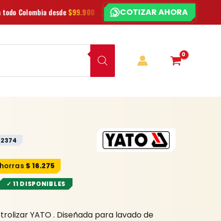
COTIZAR AHORA
¿CHATEAMOS?
e
$99.900
Las mejores
marcas
en herramientas
Oferta
-2374
$
16.275
✓ 11 DISPONIBLES
trolizar YATO . Diseñada para lavado de