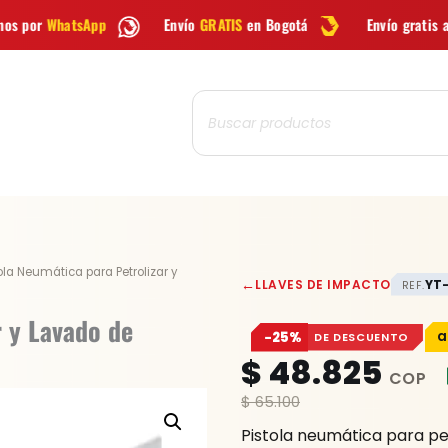
Envío
GRATIS
en Bogotá
Envío gratis a todo Colombia desd
Búsqueda
de
productos
Pistola
ola Neumática para Petrolizar y
←
LLAVES DE IMPACTO
YT
REF.
Neumática
para
r y Lavado de
−25%
DE DESCUENTO
Petrolizar
$
48.825
y
Lavado
$
65.100
de
Pistola neumática para pe
Motores