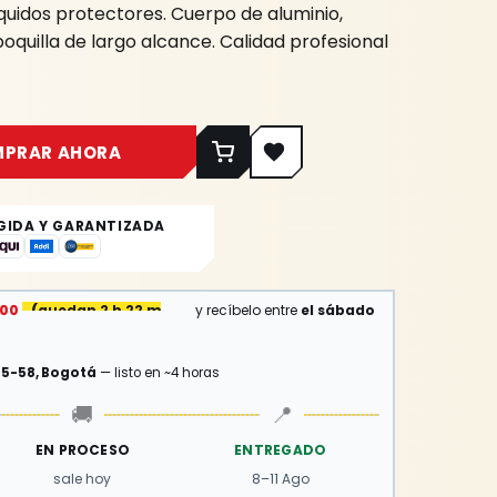
quidos protectores. Cuerpo de aluminio,
boquilla de largo alcance. Calidad profesional
MPRAR AHORA
GIDA Y GARANTIZADA
:00
(
quedan 2 h 22 min
)
y recíbelo entre
el sábado
15-58, Bogotá
— listo en ~4 horas
🚚
📍
EN PROCESO
ENTREGADO
sale hoy
8–11 Ago