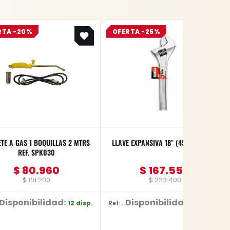
Original
Current
Original
Current
RTA -20%
OFERTA -25%
price
price
price
price
was:
is:
was:
is:
$ 101.200.
$ 80.960.
$ 223.400.
$ 167.550.
TE A GAS 1 BOQUILLAS 2 MTRS
LLAVE EXPANSIVA 18″ (450mm) YATO
REF. SPK030
$
80.960
$
167.550
$
101.200
$
223.400
Disponibilidad:
Disponibilidad:
12 disp.
45 disp.
Ref: YT-2177