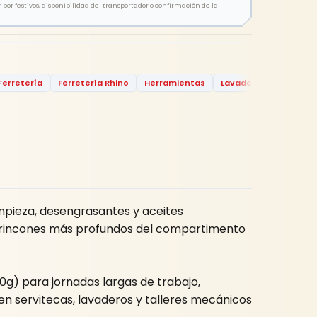
por festivos, disponibilidad del transportador o confirmación de la
Ferretería
Ferretería Rhino
Herramientas
Lavado
Lavado Mo
impieza, desengrasantes y aceites
los rincones más profundos del compartimento
g) para jornadas largas de trabajo,
e en servitecas, lavaderos y talleres mecánicos