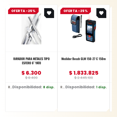
Original
Current
Original
Current
OFERTA -25%
price
price
OFERTA -25%
price
price
was:
is:
was:
is:
$ 8.400.
$ 6.300.
$ 2.445.100.
$ 1.833.825.
RAYADOR PARA METALES TIPO
Medidor Bosch GLM 150-27 C 150m
ESFERO 6″ YATO
$
6.300
$
1.833.825
$
8.400
$
2.445.100
Disponibilidad:
Disponibilidad:
D
8 disp.
1 disp.
Ref: YT-3740
Ref: 0601.072.Z00-000
Ref: YT-7077