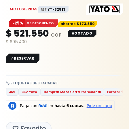
←
MOTOSIERRAS
YT-82813
REF.
−25%
DE DESCUENTO
$
173.850
$
521.550
AGOTADO
$
695.400
RESERVAR
🏷️ ETIQUETAS DESTACADAS
36V
36V Yato
Comprar Motosierra Profesional
Ferretería
Favorito