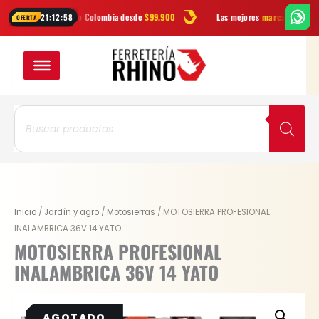
Ir
is a todo Colombia desde
$99.900
Las mejores
marcas
en herramientas
21:12:57
OFERTA
al
contenido
Búsqueda
de
productos
Original
Current
Inicio
/
Jardín y agro
/
Motosierras
/ MOTOSIERRA PROFESIONAL
price
price
INALAMBRICA 36V 14 YATO
was:
is:
MOTOSIERRA PROFESIONAL
$ 695.400.
$ 521.550.
INALAMBRICA 36V 14 YATO