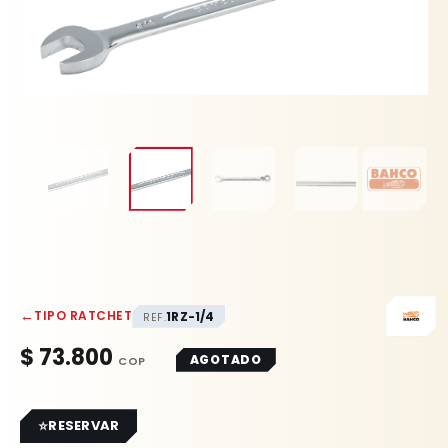
←
TIPO RATCHET
1RZ-1/4
REF.
$
73.800
AGOTADO
RESERVAR