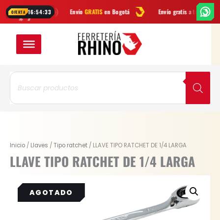
Ir
atsApp
Envío
GRATIS
en Bogotá
Envío gratis a todo Colombia des
16:54:33
OFERTA
al
contenido
Búsqueda
de
productos
Inicio
/
Llaves
/
Tipo ratchet
/ LLAVE TIPO RATCHET DE 1/4 LARGA
LLAVE TIPO RATCHET DE 1/4 LARGA