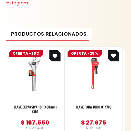
Instagram
.
Original
Current
Original
Current
OFERTA -25%
price
price
OFERTA -25%
price
price
was:
is:
was:
is:
$ 223.400.
$ 167.550.
$ 36.900.
$ 27.675.
LLAVE EXPANSIVA 18″ (450mm)
LLAVE PARA TUBO 8″ YATO
YATO
$
167.550
$
27.675
$
223.400
$
36.900