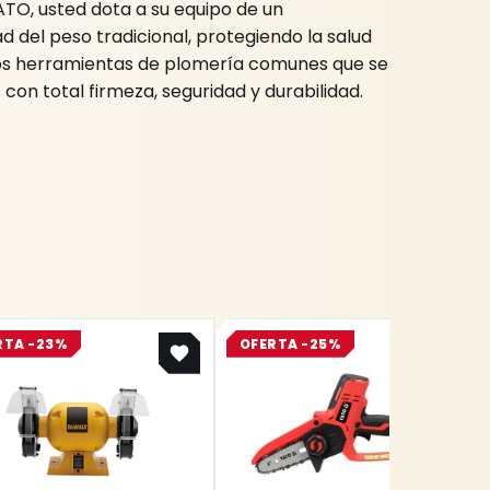
YATO, usted dota a su equipo de un
del peso tradicional, protegiendo la salud
mos herramientas de plomería comunes que se
con total firmeza, seguridad y durabilidad.
Original
Current
Original
Current
RTA -23%
OFERTA -25%
price
price
price
price
was:
is:
was:
is:
$ 1.087.800.
$ 837.606.
$ 539.800.
$ 404.850.