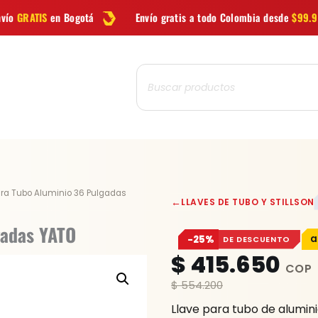
Envío gratis a todo Colombia desde
$99.900
Las mejores
Búsqueda
de
productos
Llave
ara Tubo Aluminio 36 Pulgadas
←
LLAVES DE TUBO Y STILLSON
Para
Tubo
gadas YATO
−25%
DE DESCUENTO
Aluminio
$
415.650
36
Pulgadas
$
554.200
YATO
Llave para tubo de alumi
cantidad