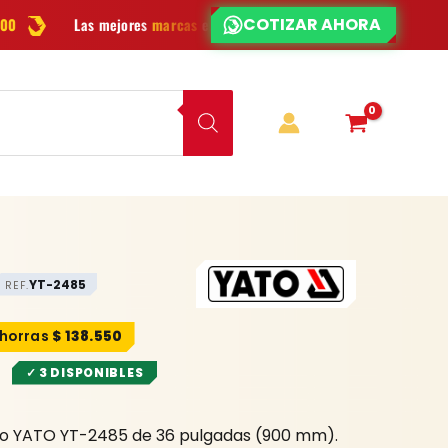
¿CHATEAMOS?
¿DUDAS?
marcas
en herramientas
Ofertas
y novedades cada semana
YT-2485
REF.
$
138.550
✓ 3 DISPONIBLES
nio YATO YT-2485 de 36 pulgadas (900 mm).