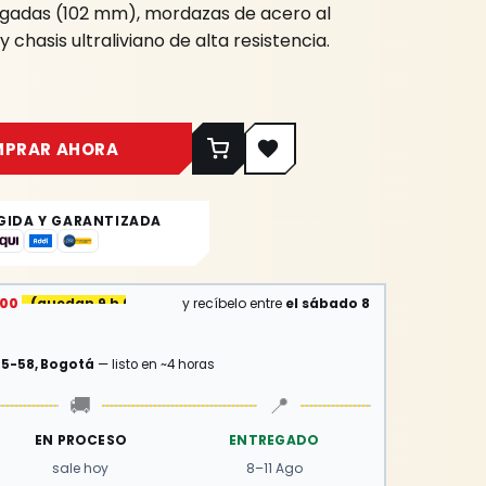
gadas (102 mm), mordazas de acero al
hasis ultraliviano de alta resistencia.
MPRAR AHORA
GIDA Y GARANTIZADA
:00
(
quedan 9 h 6 min
)
y recíbelo entre
el sábado 8
15-58, Bogotá
— listo en ~4 horas
🚚
📍
EN PROCESO
ENTREGADO
sale hoy
8–11 Ago