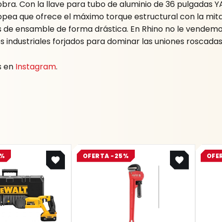
 obra. Con la llave para tubo de aluminio de 36 pulgadas 
ea que ofrece el máximo torque estructural con la mitad 
os de ensamble de forma drástica. En Rhino no le vende
 industriales forjados para dominar las uniones roscadas 
s en
Instagram
.
Original
Current
Original
Current
3%
OFERTA -25%
OFE
price
price
price
price
was:
is:
was:
is:
$ 2.355.100.
$ 1.813.427.
$ 36.900.
$ 27.675.