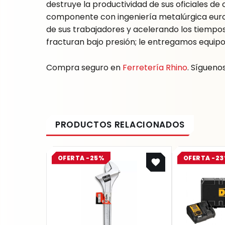
destruye la productividad de sus oficiales de
componente con ingeniería metalúrgica europ
de sus trabajadores y acelerando los tiemp
fracturan bajo presión; le entregamos equipos
Compra seguro en
Ferretería Rhino
. Sígueno
Original
Current
OFERTA -25%
OFERTA -2
price
price
was:
is:
$ 223.400.
$ 167.550.