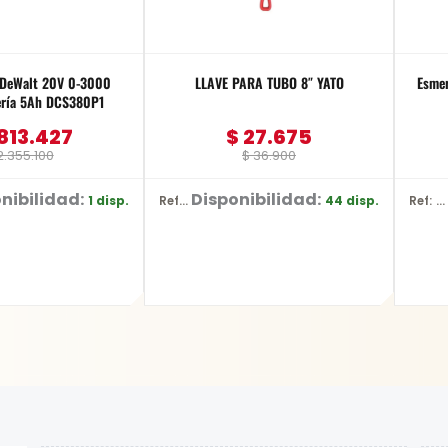
e DeWalt 20V 0-3000
LLAVE PARA TUBO 8″ YATO
Esmer
ría 5Ah DCS380P1
813.427
$
27.675
.355.100
$
36.900
nibilidad:
Disponibilidad:
1 disp.
44 disp.
Ref: YT-2487
Ref: DW752/B3