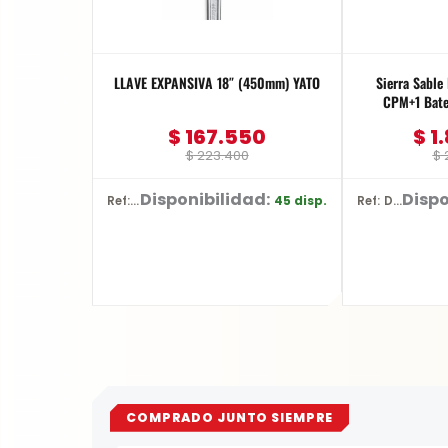
LLAVE EXPANSIVA 18″ (450mm) YATO
Sierra Sabl
CPM+1 Bate
$
167.550
$
1.
$
223.400
$
2
Disponibilidad:
Dispo
45 disp.
Ref: YT-2177
Ref: DCS380P1
COMPRADO JUNTO SIEMPRE