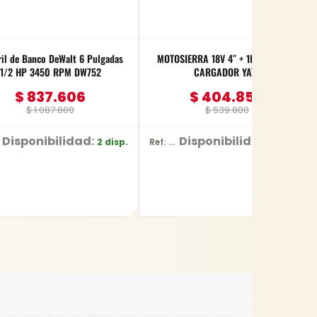
il de Banco DeWalt 6 Pulgadas
MOTOSIERRA 18V 4″ + 1BAT 2AMP +
1/2 HP 3450 RPM DW752
CARGADOR YATO
$
837.606
$
404.850
$
1.087.800
$
539.800
Disponibilidad:
Disponibilidad:
2 disp.
8 disp.
Ref: YT-828135