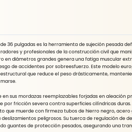
de 36 pulgadas es la herramienta de sujeción pesada def
oradores y profesionales de la construcción civil que man
ro en diámetros grandes genera una fatiga muscular extr
iesgo de accidentes por sobreesfuerzo. Este modelo euro
tructural que reduce el peso drásticamente, manteniend
rmarse.
ide en sus mordazas reemplazables forjadas en aleación
or fricción severa contra superficies cilíndricas duras. L
 que muerde con firmeza tubos de hierro negro, acero g
deslizamientos peligrosos. Su tuerca de regulación de de
ando guantes de protección pesados, asegurando una tran