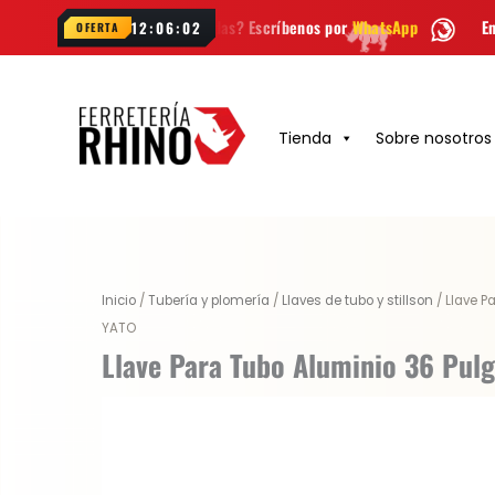
Ir
¿Dudas? Escríbenos por
WhatsApp
Envío
GRATIS
en Bogotá
12:06:01
OFERTA
al
contenido
Tienda
Sobre nosotros
Original
Current
Inicio
/
Tubería y plomería
/
Llaves de tubo y stillson
/ Llave P
price
price
YATO
was:
is:
Llave Para Tubo Aluminio 36 Pul
$ 554.200.
$ 415.650.