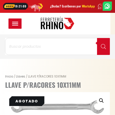
Ir
ades cada semana
¿Dudas? Escríbenos por
WhatsApp
Envío
GRATIS
19:21:08
OFERTA
al
contenido
Búsqueda
de
productos
Inicio
/
Llaves
/ LLAVE P/RACORES 10X11MM
LLAVE P/RACORES 10X11MM