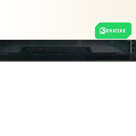
CHATEAR
Nuestra empresa
Política de Tratamiento de Datos Personales
Términos y condiciones de uso
Cambios y devoluciones
Sobre nosotros
FERRETERÍA RHINO