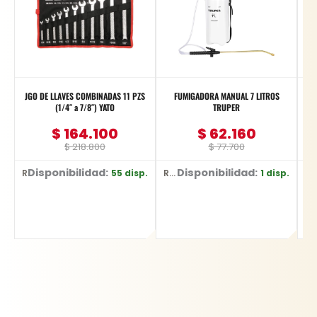
JGO DE LLAVES COMBINADAS 11 PZS
FUMIGADORA MANUAL 7 LITROS
J
(1/4″ a 7/8″) YATO
TRUPER
$
164.100
$
62.160
$
218.800
$
77.700
Disponibilidad:
Disponibilidad:
D
55 disp.
1 disp.
Ref: YT-48851
Ref: 1837
Ref: YT-583