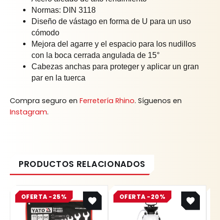
Normas: DIN 3118
Diseño de vástago en forma de U para un uso
cómodo
Mejora del agarre y el espacio para los nudillos
con la boca cerrada angulada de 15°
Cabezas anchas para proteger y aplicar un gran
par en la tuerca
Compra seguro en
Ferretería Rhino
. Síguenos en
Instagram
.
Original
Current
Original
Current
OFERTA -25%
price
price
OFERTA -20%
price
price
was:
is:
was:
is:
$ 218.800.
$ 164.100.
$ 77.700.
$ 62.160.