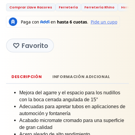
Comprar Llave Racores
Ferretería
Ferretería Rhino
Herram
Favorito
DESCRIPCIÓN
INFORMACIÓN ADICIONAL
Mejora del agarre y el espacio para los nudillos
con la boca cerrada angulada de 15°
Adecuadas para apretar tubos en aplicaciones de
automoción y fontanería
Acabado micromate cromado para una superficie
de gran calidad
Acero aleado de alto rendimiento