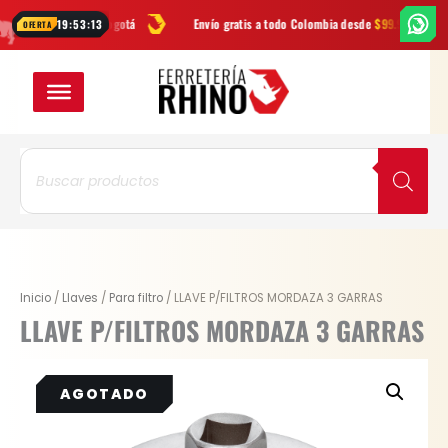
Ir
RATIS
en Bogotá
Envío gratis a todo Colombia desde
$99.900
Las
19:53:12
OFERTA
al
contenido
Búsqueda
de
productos
Inicio
/
Llaves
/
Para filtro
/ LLAVE P/FILTROS MORDAZA 3 GARRAS
LLAVE P/FILTROS MORDAZA 3 GARRAS