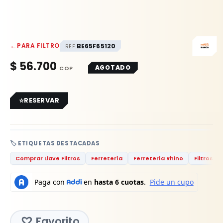
←
PARA FILTRO
BE65F65120
REF.
$
56.700
AGOTADO
RESERVAR
🏷️ ETIQUETAS DESTACADAS
Comprar Llave Filtros
Ferretería
Ferretería Rhino
Filtros
Favorito