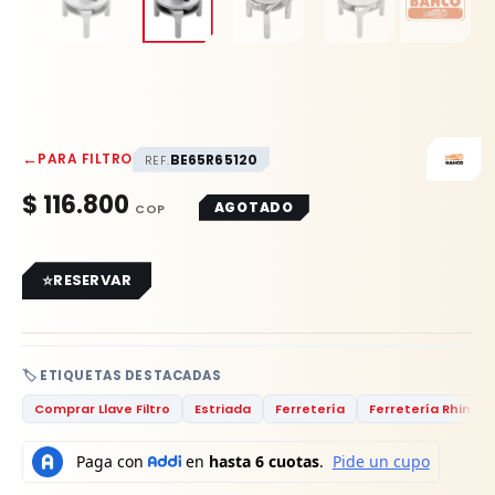
←
PARA FILTRO
BE65R65120
REF.
$
116.800
AGOTADO
RESERVAR
🏷️ ETIQUETAS DESTACADAS
Comprar Llave Filtro
Estriada
Ferretería
Ferretería Rhino