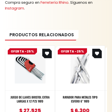
Compra seguro en
Ferretería Rhino
. Síguenos en
Instagram
.
Original
Current
Original
Current
OFERTA -25%
price
price
OFERTA -25%
price
price
was:
is:
was:
is:
$ 36.700.
$ 27.525.
$ 8.400.
$ 6.300.
JUEGO DE LLAVES BRISTOL EXTRA
RAYADOR PARA METALES TIPO
LARGAS X 12 PZS YATO
ESFERO 6″ YATO
Pu
$
27.525
$
6.300