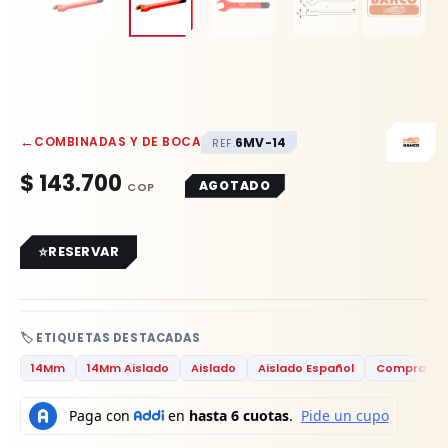
←
COMBINADAS Y DE BOCA
6MV-14
REF.
$
143.700
AGOTADO
RESERVAR
🏷️ ETIQUETAS DESTACADAS
14Mm
14Mm Aislado
Aislado
Aislado Español
Comprar Lla