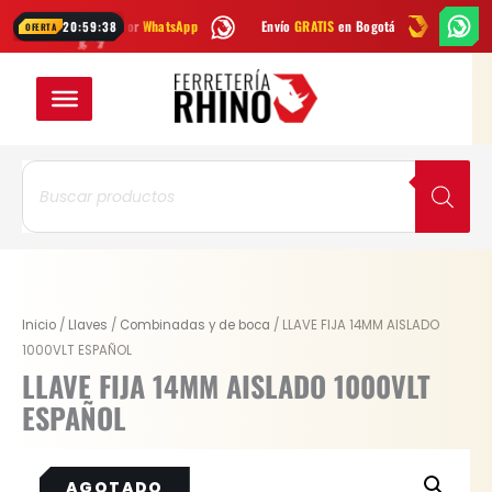
Ir
Escríbenos por
WhatsApp
Envío
GRATIS
en Bogotá
Envío gratis a 
20:59:38
OFERTA
al
contenido
Búsqueda
de
productos
Inicio
/
Llaves
/
Combinadas y de boca
/ LLAVE FIJA 14MM AISLADO
1000VLT ESPAÑOL
LLAVE FIJA 14MM AISLADO 1000VLT
ESPAÑOL