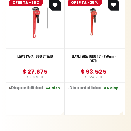
OFERTA -25%
price
price
OFERTA -25%
price
price
was:
is:
was:
is:
$ 36.900.
$ 27.675.
$ 124.700.
$ 93.525.
LLAVE PARA TUBO 8″ YATO
LLAVE PARA TUBO 18″ (450mm)
L
YATO
$
27.675
$
93.525
$
36.900
$
124.700
Disponibilidad:
Disponibilidad:
44 disp.
44 disp.
Ref: YT-2487
Ref: YT-2491
Ref: 1330