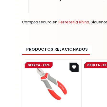
Compra seguro en
Ferretería Rhino
. Sígueno
Original
Current
OFERTA -25%
OFERTA -2
price
price
was:
is:
$ 31.800.
$ 23.850.