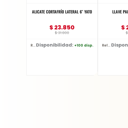
ALICATE CORTAFRÍO LATERAL 6″ YATO
LLAVE PA
$
23.850
$
$
31.800
$
Disponibilidad:
Dispon
+100 disp.
Ref: YT-2036
Ref: YT-2487