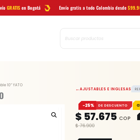
á
Envío gratis a todo Colombia desde
$99.900
Las mej
Búsqueda
de
productos
able 10″ YATO
←
AJUSTABLES E INGLESAS
REF
TO
−25%
DE DESCUENTO
$
57.675
$
76.900