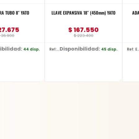
RA TUBO 8″ YATO
LLAVE EXPANSIVA 18″ (450mm) YATO
ADA
27.675
$
167.550
36.900
$
223.400
ibilidad:
Disponibilidad:
44 disp.
45 disp.
Ref: YT-2177
Ref: E-0