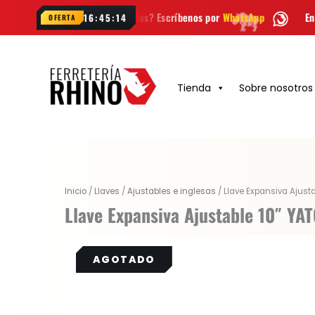
Ir
¿Dudas? Escríbenos por
WhatsApp
Envío
GRATIS
en Bogot
16:45:13
OFERTA
al
contenido
Tienda
Sobre nosotros
Original
Current
Inicio
/
Llaves
/
Ajustables e inglesas
/ Llave Expansiva Ajust
price
price
Llave Expansiva Ajustable 10″ YA
was:
is:
$ 76.900.
$ 57.675.