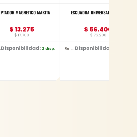
PTADOR MAGNETICO MAKITA
ESCUADRA UNIVERSAL 12″ YATO
$
13.275
$
56.400
$
17.700
$
75.200
Disponibilidad:
Disponibilidad:
2 disp.
59 disp.
3442
Ref: YT-70772