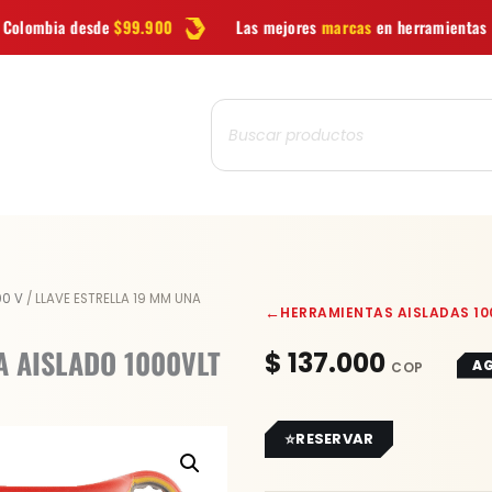
9.900
Las mejores
marcas
en herramientas
Ofertas
y n
Búsqueda
de
productos
00 V
/ LLAVE ESTRELLA 19 MM UNA
←
HERRAMIENTAS AISLADAS 10
A AISLADO 1000VLT
$
137.000
A
RESERVAR