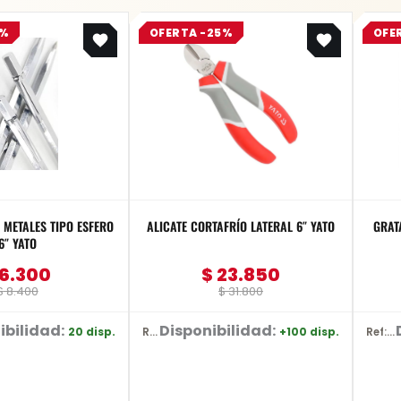
Original
Current
Original
Current
5%
OFERTA -25%
OFE
price
price
price
price
was:
is:
was:
is:
$ 8.400.
$ 6.300.
$ 31.800.
$ 23.850.
METALES TIPO ESFERO
ALICATE CORTAFRÍO LATERAL 6″ YATO
GRAT
6″ YATO
6.300
$
23.850
$
8.400
$
31.800
ibilidad:
Disponibilidad:
20 disp.
+100 disp.
Ref: YT-2036
Ref: D-26515