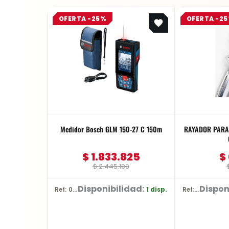
Original
Current
OFERTA -25%
OFERTA -2
price
price
was:
is:
$ 2.445.100.
$ 1.833.825.
Medidor Bosch GLM 150-27 C 150m
RAYADOR PARA 
$
1.833.825
$
$
2.445.100
Disponibilidad:
Dispon
1 disp.
Ref: 0601.072.Z00-000
Ref: YT-3740