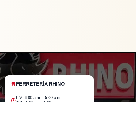
FERRETERÍA RHINO
L-V: 8:00 a.m. - 5:00 p.m.
Sáb: 9:00 am - 2:00 pm
Cra 25 No. 15-58 Paloquemao, Bogotá
D.C.
601 5185040 Línea telefónica