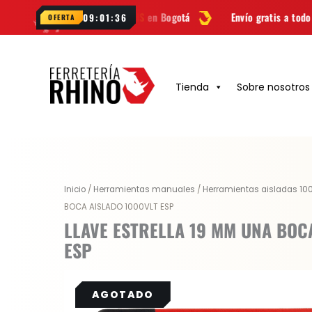
Ir
Envío
GRATIS
en Bogotá
Envío gratis a todo Colombia desde
$9
09:01:35
OFERTA
al
contenido
Tienda
Sobre nosotros
Inicio
/
Herramientas manuales
/
Herramientas aisladas 10
BOCA AISLADO 1000VLT ESP
LLAVE ESTRELLA 19 MM UNA BOC
ESP