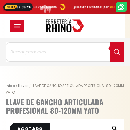
Ir
novedades cada semana
¿Dudas? Escríbenos por
WhatsApp
Envío
GR
03:36:25
OFERTA
al
contenido
Búsqueda
de
productos
Original
Current
Inicio
/
Llaves
/ LLAVE DE GANCHO ARTICULADA PROFESIONAL 80-120MM
price
price
YATO
was:
is:
LLAVE DE GANCHO ARTICULADA
$ 197.500.
$ 148.125.
PROFESIONAL 80-120MM YATO