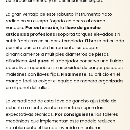
de torque simétrica y un desensamble seguro.
La gran ventaja de este robusto instrumento Yato
radica en su cuerpo forjado en acero al cromo
vanadio.
Por esta razón
, la
llave de gancho
articulada profesional
soporta torques elevados sin
sufrir fracturas en su nariz templada. El brazo articulado
permite que un solo herramental se adapte
dinámicamente a múltiples diámetros de piezas
cilíndricas.
Así pues
, el trabajador conserva una fluidez
operativa impecable sin necesidad de cargar pesados
maletines con llaves fijas.
Finalmente
, su orificio en el
mango facilita colgar el equipo de manera organizada
en el panel del taller.
La versatilidad de esta llave de gancho ajustable de
ochenta a ciento veinte milímetros supera las
expectativas técnicas.
Por consiguiente
, los talleres
mecánicos que implementan este modelo reducen
notablemente el tiempo invertido en calibrar