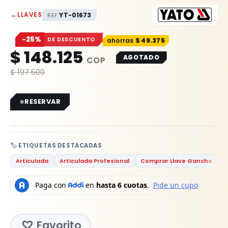
←
LLAVES
YT-01673
REF.
−25%
DE DESCUENTO
$
49.375
$
148.125
AGOTADO
$
197.500
RESERVAR
🏷️ ETIQUETAS DESTACADAS
Articulada
Articulada Profesional
Comprar Llave Gancho
F
Favorito