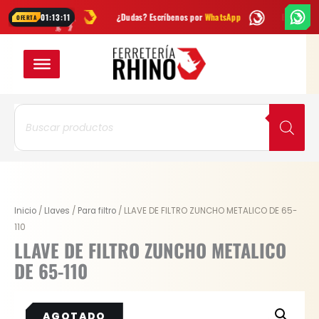
Ir
cada semana
¿Dudas? Escríbenos por
WhatsApp
Envío
GRATIS
en Bo
01:13:11
OFERTA
al
contenido
Búsqueda
de
productos
Inicio
/
Llaves
/
Para filtro
/ LLAVE DE FILTRO ZUNCHO METALICO DE 65-
110
LLAVE DE FILTRO ZUNCHO METALICO
DE 65-110