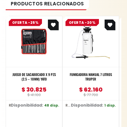
Original
Current
Original
Current
OFERTA -25%
price
price
OFERTA -20%
price
price
was:
is:
was:
is:
$ 41.100.
$ 30.825.
$ 77.700.
$ 62.160.
JUEGO DE SACABOCADO X 9 PZS
FUMIGADORA MANUAL 7 LITROS
(2.5 – 10MM) YATO
TRUPER
Pu
$
30.825
$
62.160
$
41.100
$
77.700
Disponibilidad:
Disponibilidad:
48 disp.
1 disp.
Ref: YT-3590
Ref: 1837
Ref: DW752/B