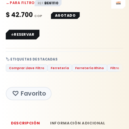
←
PARA FILTRO
BE61110
REF.
$
42.700
AGOTADO
RESERVAR
🏷️ ETIQUETAS DESTACADAS
Comprar Llave Filtro
Ferretería
Ferretería Rhino
Filtro
F
Favorito
DESCRIPCIÓN
INFORMACIÓN ADICIONAL