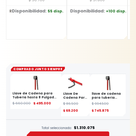
Disponibilidad:
Disponibilidad:
D
55 disp.
+100 disp.
Ref: YT-5836
Ref: YT-2036
Ref: YT-7077
COMPRADO JUNTO SIEMPRE
Llave de Cadena para
Llave De
llave de cadena
Tuberia hasta 8 Pulgadas
Cadena Para
para tuberia
YATO
Filtro Mikel's
profesional 12"
ESTE PRODUCTO
$
660.000
$
495.000
$
86.500
$
994.500
LL-C
YATO
$
69.200
$
745.875
$1.310.075
Total seleccionado: