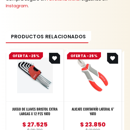
Instagram
.
Original
Current
Original
Current
OFERTA -25%
price
price
OFERTA -25%
price
price
was:
is:
was:
is:
$ 36.700.
$ 27.525.
$ 31.800.
$ 23.850.
JUEGO DE LLAVES BRISTOL EXTRA
ALICATE CORTAFRÍO LATERAL 6″
LARGAS X 12 PZS YATO
YATO
$
27.525
$
23.850
$
36.700
$
31.800