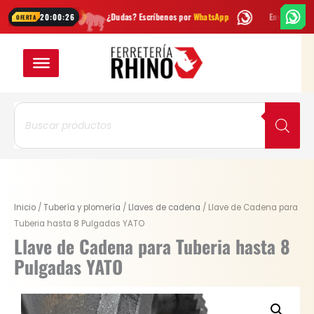
Ir
na
¿Dudas? Escríbenos por
WhatsApp
Envío
GRATIS
en Bogotá
20:00:26
OFERTA
al
contenido
Búsqueda
de
productos
Original
Current
Llave
Inicio
/
Tubería y plomería
/
Llaves de cadena
/ Llave de Cadena para
price
price
de
Tuberia hasta 8 Pulgadas YATO
was:
is:
Cadena
Llave de Cadena para Tuberia hasta 8
$ 660.000.
$ 495.000.
para
Pulgadas YATO
Tuberia
hasta
8