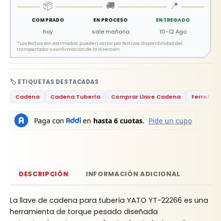
📦
🚚
📍
COMPRADO
EN PROCESO
ENTREGADO
hoy
sale mañana
10–12 Ago
*
Las fechas son estimadas: pueden variar por festivos, disponibilidad del
transportador o confirmación de la dirección.
🏷️ ETIQUETAS DESTACADAS
Cadena
Cadena Tubería
Comprar Llave Cadena
Ferreterí
DESCRIPCIÓN
INFORMACIÓN ADICIONAL
La llave de cadena para tubería YATO YT-22266 es una
herramienta de torque pesado diseñada