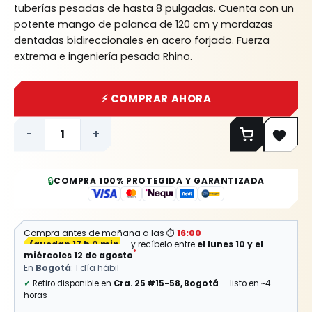
tuberías pesadas de hasta 8 pulgadas. Cuenta con un
potente mango de palanca de 120 cm y mordazas
dentadas bidireccionales en acero forjado. Fuerza
extrema e ingeniería pesada Rhino.
⚡ COMPRAR AHORA
-
+
🔒
COMPRA 100% PROTEGIDA Y GARANTIZADA
Compra antes de mañana a las
⏱
16:00
(
quedan 17 h 0 min
)
y recíbelo entre
el lunes 10 y el
*
miércoles 12 de agosto
En
Bogotá
: 1 día hábil
✓
Retiro disponible en
Cra. 25 #15-58, Bogotá
— listo en ~4
horas