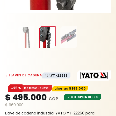
←
LLAVES DE CADENA
YT-22266
REF.
−25%
DE DESCUENTO
$
165.000
$
495.000
✓ 3 DISPONIBLES
$
660.000
Llave de cadena industrial YATO YT-22266 para