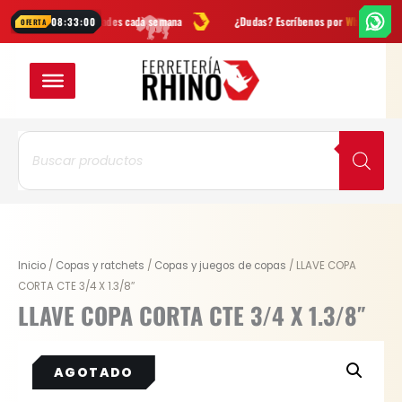
Ir
ovedades cada semana
¿Dudas? Escríbenos por
WhatsApp
Envío
GR
08:32:59
OFERTA
al
contenido
Búsqueda
de
productos
Inicio
/
Copas y ratchets
/
Copas y juegos de copas
/ LLAVE COPA
CORTA CTE 3/4 X 1.3/8″
LLAVE COPA CORTA CTE 3/4 X 1.3/8″