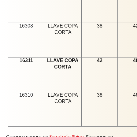
16308
LLAVE COPA
38
4
CORTA
16311
LLAVE COPA
42
4
CORTA
16310
LLAVE COPA
38
4
CORTA
Compra seguro en
Ferretería Rhino
. Síguenos en