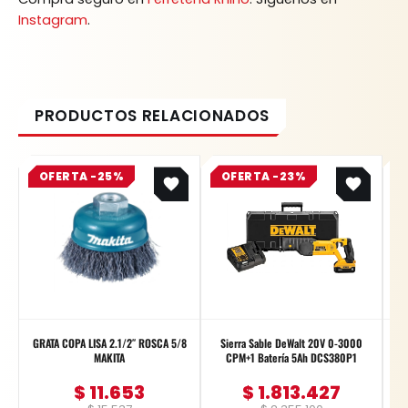
Instagram
.
Original
Current
Original
Current
OFERTA -25%
price
price
OFERTA -23%
price
price
was:
is:
was:
is:
$ 15.537.
$ 11.653.
$ 2.355.100.
$ 1.813.427.
GRATA COPA LISA 2.1/2″ ROSCA 5/8
Sierra Sable DeWalt 20V 0-3000
MAKITA
CPM+1 Batería 5Ah DCS380P1
$
11.653
$
1.813.427