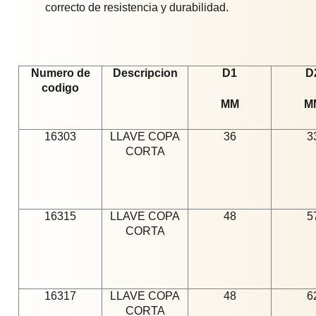
correcto de resistencia y durabilidad.
Numero de
Descripcion
D1
D
codigo
MM
M
16303
LLAVE COPA
36
3
CORTA
16315
LLAVE COPA
48
5
CORTA
16317
LLAVE COPA
48
6
CORTA