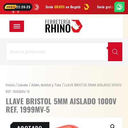
Ir
or
WhatsApp
Envío
GRATIS
en Bogotá
Envío gratis a todo Colombia
22:26:25
OFERTA
al
contenido
Búsqueda
de
productos
Inicio
/
Llaves
/
Allen, bristol y Torx
/ LLAVE BRISTOL 5MM AISLADO 1000V
REF. 1999MV-5
LLAVE BRISTOL 5MM AISLADO 1000V
REF. 1999MV-5