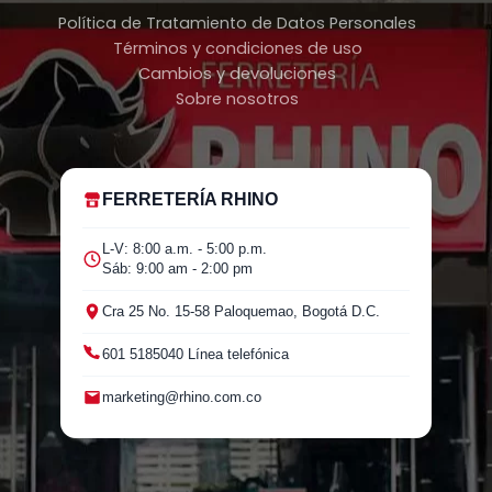
Política de Tratamiento de Datos Personales
Términos y condiciones de uso
Cambios y devoluciones
Sobre nosotros
FERRETERÍA RHINO
L-V: 8:00 a.m. - 5:00 p.m.
Sáb: 9:00 am - 2:00 pm
Cra 25 No. 15-58 Paloquemao, Bogotá D.C.
601 5185040 Línea telefónica
marketing@rhino.com.co