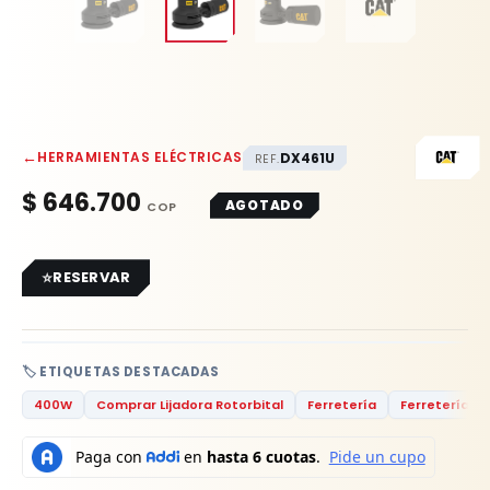
←
HERRAMIENTAS ELÉCTRICAS
DX461U
REF.
$
646.700
AGOTADO
RESERVAR
🏷️ ETIQUETAS DESTACADAS
400W
Comprar Lijadora Rotorbital
Ferretería
Ferretería Rh