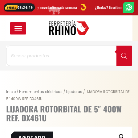
Ir
Ofertas
y novedades cada semana
¿Dudas? Escríbenos por
WhatsApp
06:24:49
OFERTA
al
contenido
Búsqueda
de
productos
Inicio
/
Herramientas eléctricas
/
Lijadoras
/ LIJADORA ROTORBITAL DE
5″ 400W REF. DX461U
LIJADORA ROTORBITAL DE 5″ 400W
REF. DX461U