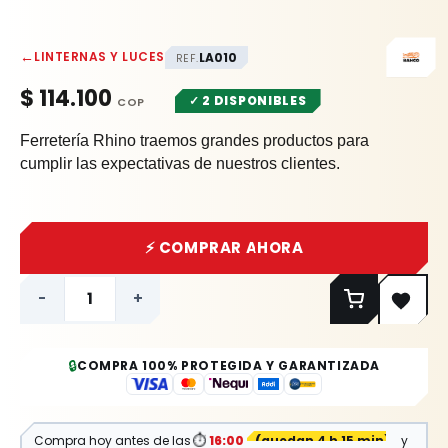
←
LINTERNAS Y LUCES
LA010
REF.
$
114.100
✓ 2 DISPONIBLES
Ferretería Rhino traemos grandes productos para
cumplir las expectativas de nuestros clientes.
⚡ COMPRAR AHORA
-
+
🔒
COMPRA 100% PROTEGIDA Y GARANTIZADA
Compra hoy antes de las
⏱
16:00
(
quedan 4 h 15 min
)
y