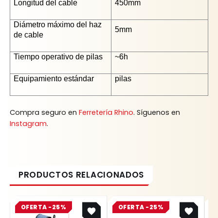
Longitud del cable
450mm
Diámetro máximo del haz
5mm
de cable
Tiempo operativo de pilas
~6h
Equipamiento estándar
pilas
Compra seguro en
Ferretería Rhino
. Síguenos en
Instagram
.
Original
Current
Original
Current
OFERTA -25%
price
price
OFERTA -25%
price
price
was:
is:
was:
is: