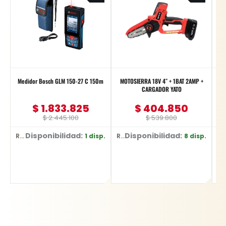
$ 2.445.100.
$ 1.833.825.
$ 539.800.
$ 404.850.
Medidor Bosch GLM 150-27 C 150m
MOTOSIERRA 18V 4″ + 1BAT 2AMP +
CARGADOR YATO
Pu
$
1.833.825
$
404.850
$
2.445.100
$
539.800
Disponibilidad:
Disponibilidad:
1 disp.
8 disp.
Ref: 0601.072.Z00-000
Ref: YT-828135
Ref: DW752/B