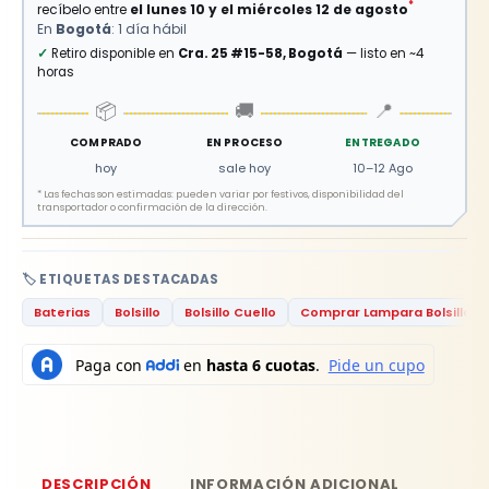
*
recíbelo entre
el lunes 10 y el miércoles 12 de agosto
En
Bogotá
: 1 día hábil
✓
Retiro disponible en
Cra. 25 #15-58, Bogotá
— listo en ~4
horas
📦
🚚
📍
COMPRADO
EN PROCESO
ENTREGADO
hoy
sale hoy
10–12 Ago
*
Las fechas son estimadas: pueden variar por festivos, disponibilidad del
transportador o confirmación de la dirección.
🏷️ ETIQUETAS DESTACADAS
Baterias
Bolsillo
Bolsillo Cuello
Comprar Lampara Bolsillo
DESCRIPCIÓN
INFORMACIÓN ADICIONAL