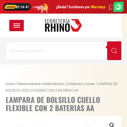
Ir
des cada semana
¿Dudas? Escríbenos por
WhatsApp
Envío
GRATIS
e
07:14:46
OFERTA
al
contenido
Búsqueda
de
productos
LAMPARA
Inicio
/
Herramientas inalámbricas
/
Linternas y luces
/ LAMPARA DE
DE
BOLSILLO CUELLO FLEXIBLE CON 2 BATERIAS AA
BOLSILLO
LAMPARA DE BOLSILLO CUELLO
CUELLO
FLEXIBLE CON 2 BATERIAS AA
FLEXIBLE
CON
2