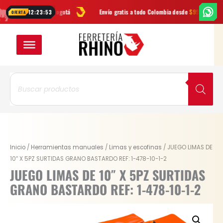
Ir
ATIS
en Bogotá
Envío gratis a todo Colombia desde
$99.900
Las m
12:23:52
OFERTA
al
contenido
Búsqueda
de
productos
JUEGO
Inicio
/
Herramientas manuales
/
Limas y escofinas
/ JUEGO LIMAS DE
LIMAS
10″ X 5PZ SURTIDAS GRANO BASTARDO REF: 1-478-10-1-2
DE
JUEGO LIMAS DE 10″ X 5PZ SURTIDAS
10"
GRANO BASTARDO REF: 1-478-10-1-2
X
5PZ
SURTIDAS