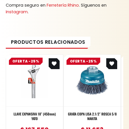
Compra seguro en
Ferretería Rhino
. Síguenos en
Instagram
.
Original
Current
Original
Current
OFERTA -25%
price
price
OFERTA -25%
price
price
was:
is:
was:
is:
$ 223.400.
$ 167.550.
$ 15.537.
$ 11.653.
LLAVE EXPANSIVA 18″ (450mm)
GRATA COPA LISA 2.1/2″ ROSCA 5/8
GATO
YATO
MAKITA