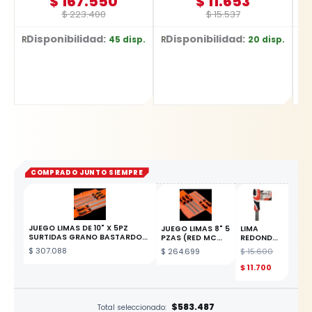
$
167.550
$
11.653
$
223.400
$
15.537
Disponibilidad:
Disponibilidad:
D
45 disp.
20 disp.
Ref: YT-2177
Ref: D-26515
Ref: BR1
COMPRADO JUNTO SIEMPRE
JUEGO LIMAS DE 10" X 5PZ
JUEGO LIMAS 8" 5
LIMA
SURTIDAS GRANO BASTARDO
PZAS (RED MC
REDONDA
REF: 1-478-10-1-2
CUADRADA
BASTARDA
$
307.088
$
264.699
$
15.600
2PLANA)
6" YATO
ESTE PRODUCTO
$
11.700
$583.487
Total seleccionado: