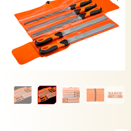
GRANO
BASTARDO
REF:
1-
478-
10-
1-
2
cantidad