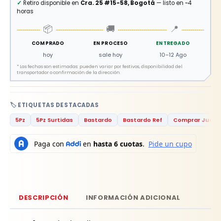
✓
Retiro disponible en
Cra. 25 #15-58, Bogotá
— listo en ~4
horas
📦
🚚
📍
COMPRADO
EN PROCESO
ENTREGADO
hoy
sale hoy
10–12 Ago
*
Las fechas son estimadas: pueden variar por festivos, disponibilidad del
transportador o confirmación de la dirección.
🏷️ ETIQUETAS DESTACADAS
5Pz
5Pz Surtidas
Bastardo
Bastardo Ref
Comprar Juego
DESCRIPCIÓN
INFORMACIÓN ADICIONAL