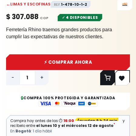
←
LIMAS Y ESCOFINAS
1-478-10-1-2
REF.
$
307.088
✓ 4 DISPONIBLES
Ferretería Rhino traemos grandes productos para
cumplir las expectativas de nuestros clientes.
⚡ COMPRAR AHORA
-
+
🔒
COMPRA 100% PROTEGIDA Y GARANTIZADA
⏱
Compra hoy antes de las
16:00
(
quedan 9 h 24 min
)
y
*
recíbelo entre
el lunes 10 y el miércoles 12 de agosto
En
Bogotá
: 1 día hábil