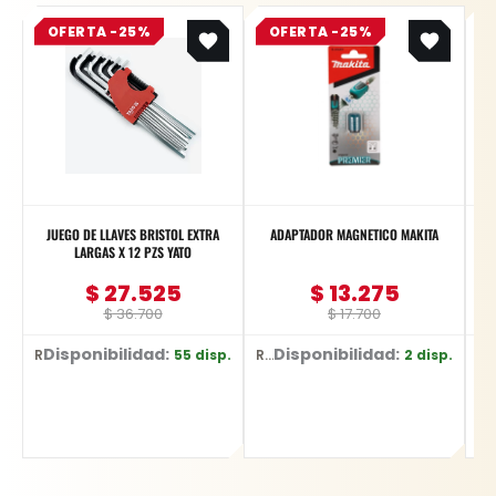
Original
Current
Original
Current
OFERTA -25%
price
price
OFERTA -25%
price
price
was:
is:
was:
is:
$ 36.700.
$ 27.525.
$ 17.700.
$ 13.275.
JUEGO DE LLAVES BRISTOL EXTRA
ADAPTADOR MAGNETICO MAKITA
M
LARGAS X 12 PZS YATO
$
27.525
$
13.275
$
36.700
$
17.700
Disponibilidad:
Disponibilidad:
55 disp.
2 disp.
Ref: YT-5836
Ref: E-03442
Ref: YT-82813