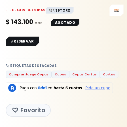
←
JUEGOS DE COPAS
S9TORX
REF.
$
143.100
AGOTADO
RESERVAR
🏷️ ETIQUETAS DESTACADAS
Comprar Juego Copas
Copas
Copas Cortas
Cortas
Co
Favorito