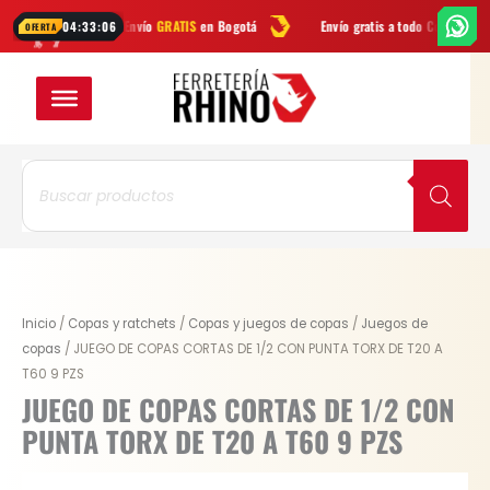
Ir
Envío
GRATIS
en Bogotá
Envío gratis a todo Colombia desde
$99.9
04:33:05
OFERTA
al
contenido
Búsqueda
de
productos
Inicio
/
Copas y ratchets
/
Copas y juegos de copas
/
Juegos de
copas
/ JUEGO DE COPAS CORTAS DE 1/2 CON PUNTA TORX DE T20 A
T60 9 PZS
JUEGO DE COPAS CORTAS DE 1/2 CON
PUNTA TORX DE T20 A T60 9 PZS