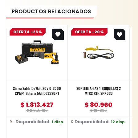
Original
Current
Original
Current
OFERTA -23%
price
price
OFERTA -20%
price
price
was:
is:
was:
is:
$ 2.355.100.
$ 1.813.427.
$ 101.200.
$ 80.960.
Sierra Sable DeWalt 20V 0-3000
SOPLETE A GAS 1 BOQUILLAS 2
CPM+1 Batería 5Ah DCS380P1
MTRS REF. SPK030
$
1.813.427
$
80.960
$
2.355.100
$
101.200
Disponibilidad:
Disponibilidad:
D
1 disp.
12 disp.
Ref: DCS380P1
Ref: SPK030
Ref: YT-7077