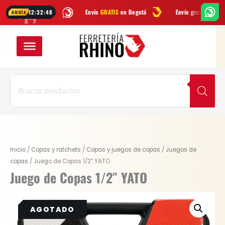
Ir
WhatsApp
Envío
GRATIS
en Bogotá
Envío gratis a todo Colombia d
12:32:48
OFERTA
al
contenido
Búsqueda
de
productos
Original
Current
Inicio
/
Copas y ratchets
/
Copas y juegos de copas
/
Juegos de
price
price
copas
/ Juego de Copas 1/2″ YATO
was:
is:
Juego de Copas 1/2″ YATO
$ 384.600.
$ 288.450.