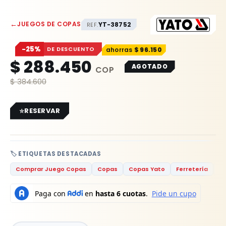
←
JUEGOS DE COPAS
YT-38752
REF.
−25%
DE DESCUENTO
$
96.150
$
288.450
AGOTADO
$
384.600
RESERVAR
🏷️ ETIQUETAS DESTACADAS
Comprar Juego Copas
Copas
Copas Yato
Ferretería
Fe