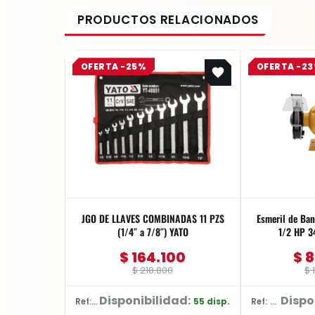
Original
Current
OFERTA -25%
OFERTA -2
price
price
was:
is:
$ 218.800.
$ 164.100.
JGO DE LLAVES COMBINADAS 11 PZS
Esmeril de Ba
(1/4″ a 7/8″) YATO
1/2 HP 
$
164.100
$
8
$
218.800
$
1
Disponibilidad:
Dispo
55 disp.
Ref: YT-48851
Ref: DW752/B3