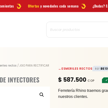
tas
y novedades cada semana
¿Dudas? Escríbenos por
WhatsApp
Búsqueda
de
productos
JGO
riles rectos
/ JGO PARA RECTIFICAR
←
ESMERILES RECTOS
BE13
REF.
PARA
RECTIFICAR
 DE INYECTORES
$
587.500
✓
ASIENTOS
DE
Ferretería Rhino traemos gra
INYECTORES
nuestros clientes.
cantidad