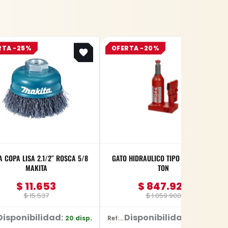
Original
Current
Original
Current
RTA -25%
OFERTA -20%
price
price
price
price
was:
is:
was:
is:
$ 15.537.
$ 11.653.
$ 1.059.900.
$ 847.920.
A COPA LISA 2.1/2″ ROSCA 5/8
GATO HIDRAULICO TIPO BOTELLA 10
MAKITA
TON
$
11.653
$
847.920
$
15.537
$
1.059.900
Disponibilidad:
Disponibilidad:
20 disp.
30 disp.
Ref: BR10