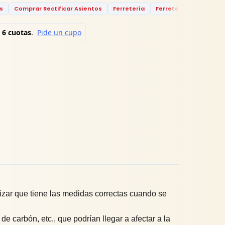
s
Comprar Rectificar Asientos
Ferretería
Ferretería Rhino
He
tizar que tiene las medidas correctas cuando se
e carbón, etc., que podrían llegar a afectar a la