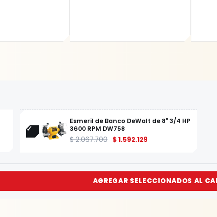
Esmeril de Banco DeWalt de 8" 3/4 HP
3600 RPM DW758
$
2.067.700
$
1.592.129
AGREGAR SELECCIONADOS AL CA