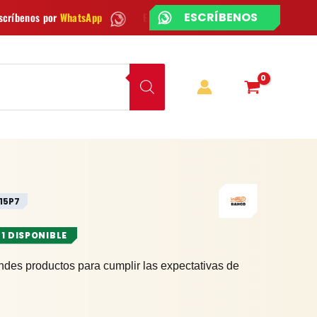
Envío
GRATIS
en Bogotá
Envío gratis a todo Colombia
¿CHATEAMOS?
15P7
 1 DISPONIBLE
ndes productos para cumplir las expectativas de