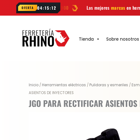
Ir
esde
$99.900
Las mejores
marcas
en herramientas
Ofer
04:15:11
OFERTA
al
contenido
Tienda
Sobre nosotros
Inicio
/
Herramientas eléctricas
/
Pulidoras y esmeriles
/
Esme
ASIENTOS DE INYECTORES
JGO PARA RECTIFICAR ASIENTOS