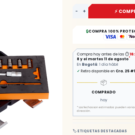
-
+
⚡ COMP
🔒
COMPRA 100% PROTE
Compra hoy antes de las
⏱
16
*
8 y el martes 11 de agosto
En
Bogotá
: 1 día hábil
✓
Retiro disponible en
Cra. 25 #
📦
COMPRADO
hoy
*
Las fechas son estimadas: pueden variar 
dirección.
🏷️ ETIQUETAS DESTACADAS