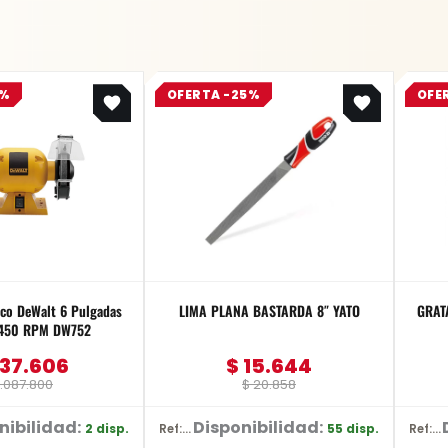
Original
Current
Original
Current
3%
OFERTA -25%
OFE
price
price
price
price
was:
is:
was:
is:
$ 1.087.800.
$ 837.606.
$ 20.858.
$ 15.644.
nco DeWalt 6 Pulgadas
LIMA PLANA BASTARDA 8″ YATO
GRAT
3450 RPM DW752
37.606
$
15.644
.087.800
$
20.858
nibilidad:
Disponibilidad:
2 disp.
55 disp.
Ref: YT-62229
Ref: D-26515