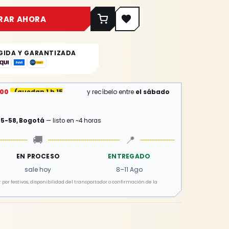
RAR AHORA
GIDA Y GARANTIZADA
:00
(
quedan 1 h 15 min
)
y recíbelo entre
el sábado
15-58, Bogotá
— listo en ~4 horas
🚚
📍
EN PROCESO
ENTREGADO
sale hoy
8–11 Ago
por festivos, disponibilidad del transportador o confirmación de la