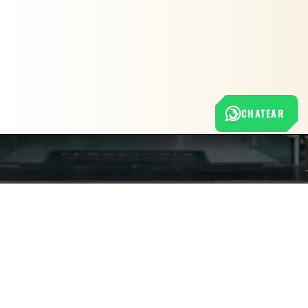
EN LÍNEA
¿Necesitas ficha técnica o
disponibilidad? 📋
CHATEAR
Nuestra empresa
Política de Tratamiento de Datos Personales
Términos y condiciones de uso
Cambios y devoluciones
Sobre nosotros