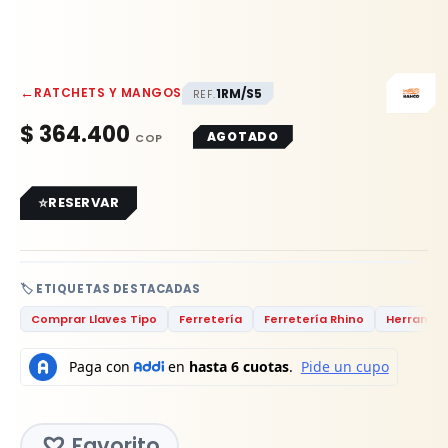
←
RATCHETS Y MANGOS
1RM/S5
REF.
$
364.400
AGOTADO
RESERVAR
🏷️ ETIQUETAS DESTACADAS
Comprar Llaves Tipo
Ferretería
Ferretería Rhino
Herramie
Favorito