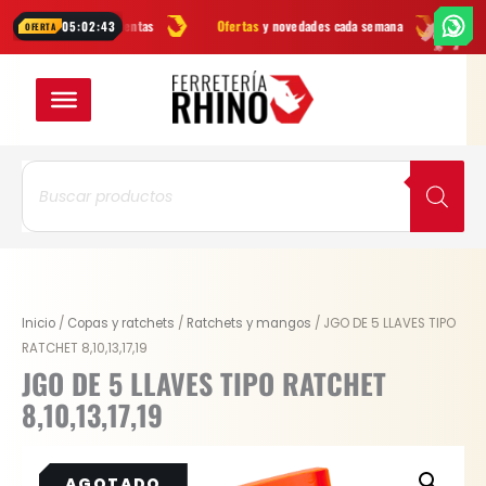
Ir
en herramientas
Ofertas
y novedades cada semana
¿Dudas? Escrí
05:02:43
OFERTA
al
contenido
Búsqueda
de
productos
Inicio
/
Copas y ratchets
/
Ratchets y mangos
/ JGO DE 5 LLAVES TIPO
RATCHET 8,10,13,17,19
JGO DE 5 LLAVES TIPO RATCHET
8,10,13,17,19