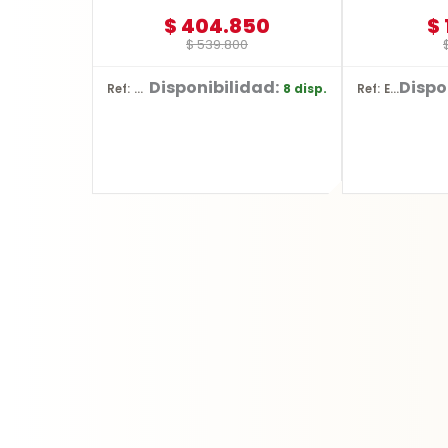
$
404.850
$
$
539.800
Disponibilidad:
Dispo
8 disp.
Ref: YT-828135
Ref: E-03442