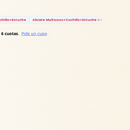
chillo+Estuche
Alicate Multiusos+Cuchillo+Estuche Colombia
Alic