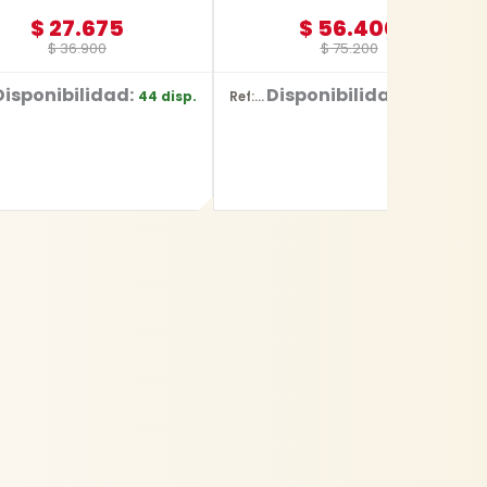
$
27.675
$
56.400
$
36.900
$
75.200
Disponibilidad:
Disponibilidad:
44 disp.
59 disp.
Ref: YT-70772