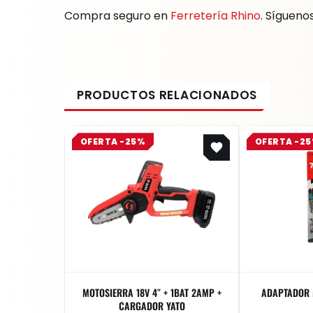
Compra seguro en
Ferretería Rhino
. Sígueno
Original
Current
OFERTA -25%
OFERTA -2
price
price
was:
is:
$ 539.800.
$ 404.850.
MOTOSIERRA 18V 4″ + 1BAT 2AMP +
ADAPTADOR 
CARGADOR YATO