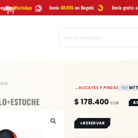
Envío
GRATIS
en Bogotá
Envío gratis a todo Colombia des
Búsqueda
de
productos
CATE
←
ALICATES Y PINZAS
MTT
REF.
LLO+ESTUCHE
$
178.400
A
RESERVAR