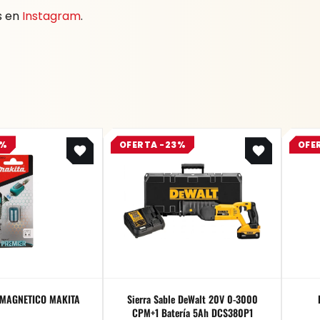
s en
Instagram
.
Original
Current
Original
Current
5%
OFERTA -23%
OFE
price
price
price
price
was:
is:
was:
is:
$ 17.700.
$ 13.275.
$ 2.355.100.
$ 1.813.427.
MAGNETICO MAKITA
Sierra Sable DeWalt 20V 0-3000
CPM+1 Batería 5Ah DCS380P1