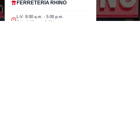
FERRETERÍA RHINO
L-V: 8:00 a.m. - 5:00 p.m.
Sáb: 9:00 am - 2:00 pm
Cra 25 No. 15-58 Paloquemao, Bogotá
D.C.
601 5185040 Línea telefónica
marketing@rhino.com.co