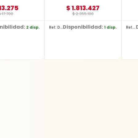
13.275
$
1.813.427
$
17.700
$
2.355.100
nibilidad:
Disponibilidad:
2 disp.
1 disp.
Ref: DCS380P1
Ref: YT-2487