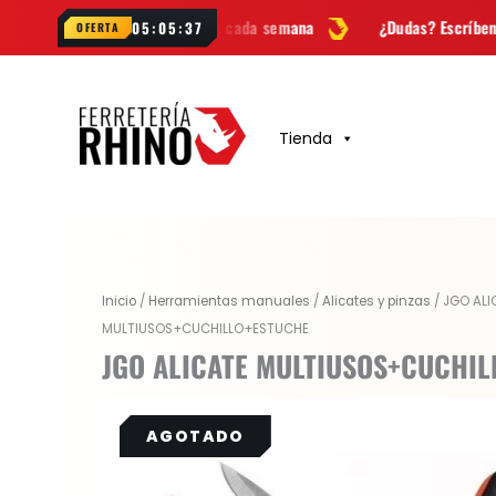
Ir
y novedades cada semana
¿Dudas? Escríbenos por
WhatsApp
05:05:36
OFERTA
al
contenido
Tienda
Inicio
/
Herramientas manuales
/
Alicates y pinzas
/ JGO ALI
MULTIUSOS+CUCHILLO+ESTUCHE
JGO ALICATE MULTIUSOS+CUCHI