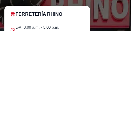
FERRETERÍA RHINO
L-V: 8:00 a.m. - 5:00 p.m.
Sáb: 9:00 am - 2:00 pm
Cra 25 No. 15-58 Paloquemao, Bogotá
D.C.
601 5185040 Línea telefónica
marketing@rhino.com.co