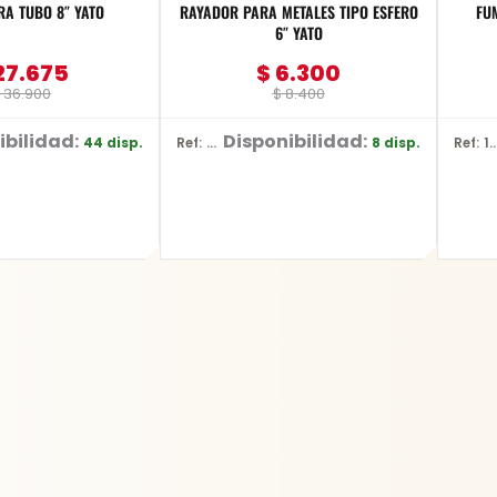
RA TUBO 8″ YATO
RAYADOR PARA METALES TIPO ESFERO
FU
6″ YATO
27.675
$
6.300
36.900
$
8.400
ibilidad:
Disponibilidad:
44 disp.
8 disp.
Ref: YT-3740
Ref: 18