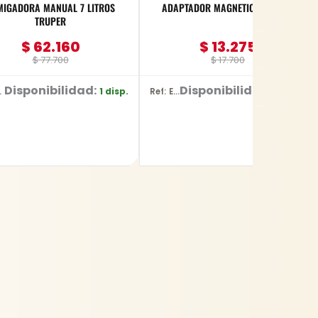
MIGADORA MANUAL 7 LITROS
ADAPTADOR MAGNETICO MAKITA
TRUPER
$
62.160
$
13.275
$
77.700
$
17.700
Disponibilidad:
Disponibilidad:
1 disp.
2 disp.
37
Ref: E-03442