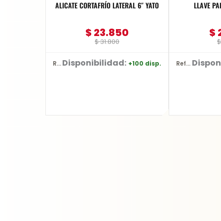
ALICATE CORTAFRÍO LATERAL 6″ YATO
LLAVE PA
$
23.850
$
$
31.800
$
Disponibilidad:
Dispon
+100 disp.
Ref: YT-2036
Ref: YT-2487