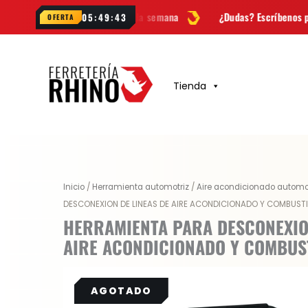
Ir
 novedades cada semana
¿Dudas? Escríbenos por
WhatsApp
05:49:42
OFERTA
al
contenido
Tienda
Inicio
/
Herramienta automotriz
/
Aire acondicionado automo
DESCONEXION DE LINEAS DE AIRE ACONDICIONADO Y COMBUSTI
HERRAMIENTA PARA DESCONEXION
AIRE ACONDICIONADO Y COMBUS