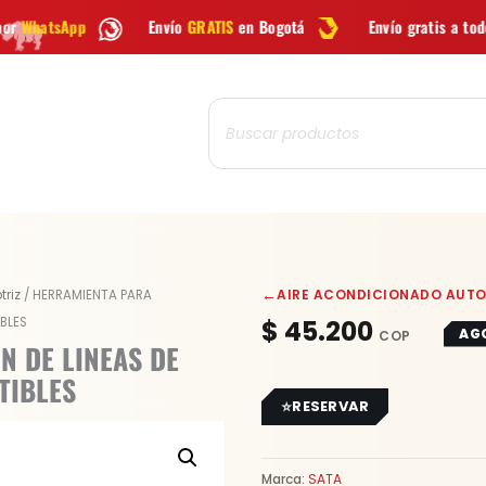
Envío
GRATIS
en Bogotá
Envío gratis a todo Colombia desd
Búsqueda
de
productos
←
AIRE ACONDICIONADO AUT
triz
/ HERRAMIENTA PARA
BLES
$
45.200
AG
 DE LINEAS DE
TIBLES
RESERVAR
Marca:
SATA