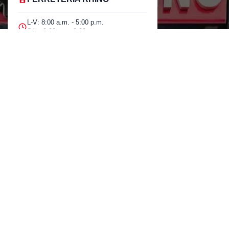
L-V: 8:00 a.m. - 5:00 p.m.
Sáb: 9:00 am - 2:00 pm
Cra 25 No. 15-58 Paloquemao, Bogotá
D.C.
601 5185040 Línea telefónica
marketing@rhino.com.co