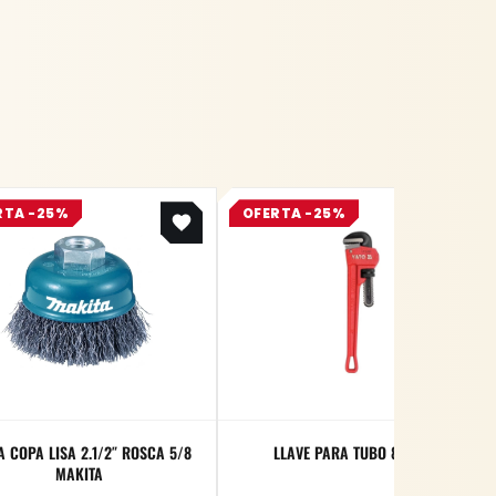
Original
Current
Original
Current
RTA -25%
OFERTA -25%
price
price
price
price
was:
is:
was:
is:
$ 15.537.
$ 11.653.
$ 36.900.
$ 27.675.
A COPA LISA 2.1/2″ ROSCA 5/8
LLAVE PARA TUBO 8″ YATO
MAKITA