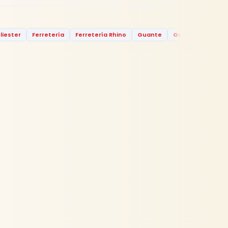
iester
Ferretería
Ferretería Rhino
Guante
Guante Poliester