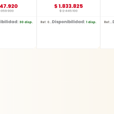
47.920
$
1.833.825
.059.900
$
2.445.100
ibilidad:
Disponibilidad:
30 disp.
1 disp.
Ref: 0601.072.Z00-000
Ref: YT-3590