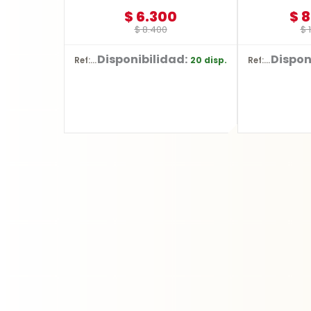
$
6.300
$
8
$
8.400
$
1
Disponibilidad:
Dispon
20 disp.
Ref: YT-3740
Ref: BR10