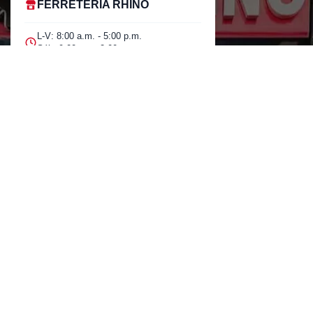
FERRETERÍA RHINO
L-V: 8:00 a.m. - 5:00 p.m.
Sáb: 9:00 am - 2:00 pm
Cra 25 No. 15-58 Paloquemao, Bogotá
D.C.
601 5185040 Línea telefónica
marketing@rhino.com.co