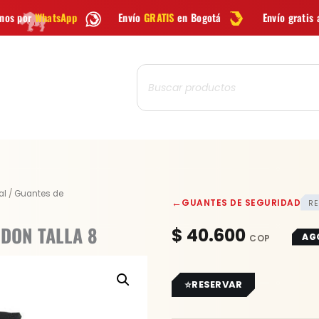
Envío
GRATIS
en Bogotá
Envío gratis a todo Colombia 
Búsqueda
de
productos
al
/
Guantes de
←
GUANTES DE SEGURIDAD
RE
ODON TALLA 8
$
40.600
AG
RESERVAR