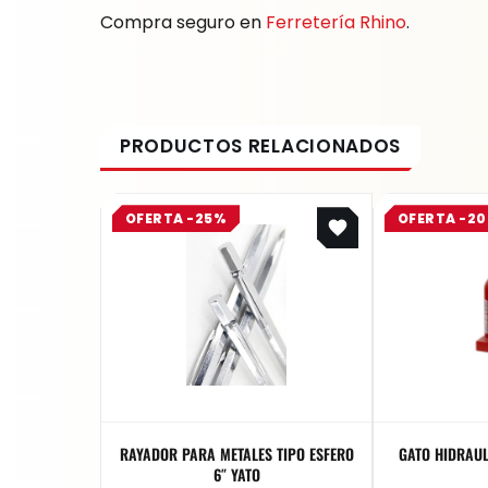
Compra seguro en
Ferretería Rhino
.
Original
Current
OFERTA -25%
OFERTA -2
price
price
was:
is:
$ 8.400.
$ 6.300.
RAYADOR PARA METALES TIPO ESFERO
GATO HIDRAULICO TIPO BO
6″ YATO