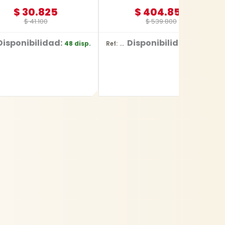
$
30.825
$
404.850
$
41.100
$
539.800
Disponibilidad:
Disponibilidad:
48 disp.
8 disp.
Ref: YT-828135