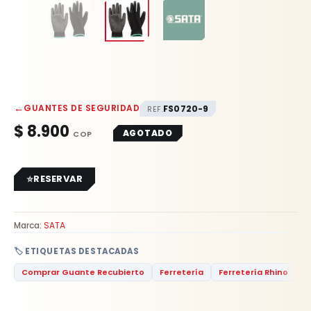
←
GUANTES DE SEGURIDAD
FS0720-9
REF.
$
8.900
AGOTADO
RESERVAR
Marca:
SATA
🏷️ ETIQUETAS DESTACADAS
Comprar Guante Recubierto
Ferretería
Ferretería Rhino
G