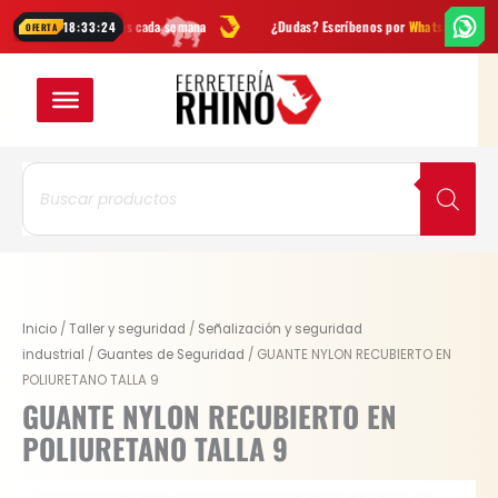
Ir
s
y novedades cada semana
¿Dudas? Escríbenos por
WhatsApp
Env
18:33:24
OFERTA
al
contenido
Búsqueda
de
productos
Inicio
/
Taller y seguridad
/
Señalización y seguridad
industrial
/
Guantes de Seguridad
/ GUANTE NYLON RECUBIERTO EN
POLIURETANO TALLA 9
GUANTE NYLON RECUBIERTO EN
POLIURETANO TALLA 9