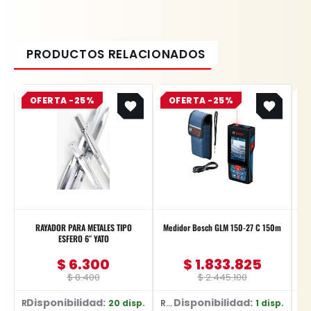
Original
Current
Original
Current
OFERTA -25%
price
price
OFERTA -25%
price
price
was:
is:
was:
is:
$ 8.400.
$ 6.300.
$ 2.445.100.
$ 1.833.825.
RAYADOR PARA METALES TIPO
Medidor Bosch GLM 150-27 C 150m
JG
ESFERO 6″ YATO
$
6.300
$
1.833.825
$
8.400
$
2.445.100
Disponibilidad:
Disponibilidad:
D
20 disp.
1 disp.
Ref: YT-3740
Ref: 0601.072.Z00-000
Ref: YT-4885